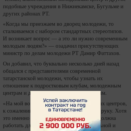
подобные учреждения в Нижнекамске, Бугульме и
других районах РТ.
«Когда мы приезжаем во дворец молодежи, то
сталкиваемся с набором стандартных стереотипов.
И возникает вопрос — а это ли нужно современным
молодым людям?» — озадачил присутствующих
министр по делам молодежи РТ Дамир Фаттахов.
Он добавил, что буквально несколько дней назад
общался с представителями современной
татарстанской молодежи, чтобы узнать их
отношение к подростковым клубам, молодежным
центрам и другим подобным учреждениям.
«На мой вопрос о посещении молодежных центров,
к сожалению, ни один человек не поднял руку. Хотя
это именно та инфраструктура, которая должна
работать для них, быть полезной, актуальной и