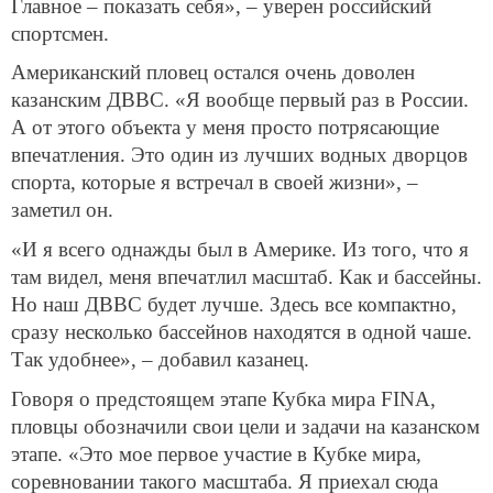
плавать как можно раньше. «Но у меня есть друзья,
начавшие заниматься плаванием в старших классах
школы, и они ни в чем мне не уступают!» – добавил
он.
Егор же вспомнил, как сам в пять лет начал
заниматься плаванием в Казани. «Наверное, в
шесть-семь лет стоит начинать, здесь многое
зависит от родителей. Да и в принципе нет никаких
возрастных ограничений, важно будет знать мнение
тренера – если он увидит в тебе талант, то вперед.
Главное – показать себя», – уверен российский
спортсмен.
Американский пловец остался очень доволен
казанским ДВВС. «Я вообще первый раз в России.
А от этого объекта у меня просто потрясающие
впечатления. Это один из лучших водных дворцов
спорта, которые я встречал в своей жизни», –