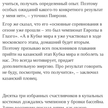
заметил он.
«И я всего однажды был в Америке. Из того, что я
там видел, меня впечатлил масштаб. Как и бассейны.
Но наш ДВВС будет лучше. Здесь все компактно,
сразу несколько бассейнов находятся в одной чаше.
Так удобнее», – добавил казанец.
Говоря о предстоящем этапе Кубка мира FINA,
пловцы обозначили свои цели и задачи на казанском
этапе. «Это мое первое участие в Кубке мира,
соревновании такого масштаба. Я приехал сюда
учиться, получать определенный опыт. Поэтому
особых ожиданий какого-то конкретного результат
у меня нет», – уточнил Пиерони.
Егор же сказал, что его «основные соревнования в
сезоне уже прошли – это был чемпионат Европы в
Глазго». «А в Кубке мира я уже участвовал в ходе
московского этапа, домашний будет вторым.