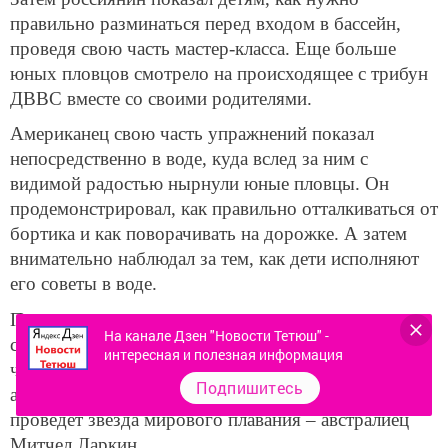
Поэтому призываю всех поклонников плавания
прийти на казанский этап Кубка мира и поболеть за
нас. Это всегда мотивирует, придает
дополнительную энергию. Про результат говорить
не буду, посмотрим, что получится», – заключил
казанский пловец.
Десятка три избранных счастливчиков в купальных
костюмах дождались чемпионов у бровки бассейна.
Затем россиянин показал детям, как нужно
правильно разминаться перед входом в бассейн,
проведя свою часть мастер-класса. Еще больше
На канале Дзен "Новости Тетюш" -
юных пловцов смотрело на происходящее с трибун
интересная и полезная информация
ДВВС вместе со своими родителями.
Подпишитесь
Американец свою часть упражнений показал
непосредственно в воде, куда вслед за ним с