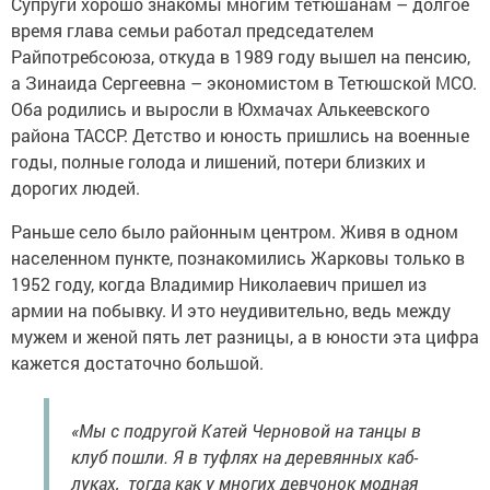
Супруги хорошо знакомы многим тетюшанам – долгое
время глава семьи работал председателем
Райпотребсоюза, откуда в 1989 году вышел на пенсию,
а Зинаида Сергеевна – экономистом в Тетюшской МСО.
Оба родились и выросли в Юхмачах Алькеевского
района ТАССР. Детство и юность пришлись на военные
годы, полные голода и лишений, потери близких и
дорогих людей.
Раньше село было районным цент­ром. Живя в одном
населенном пунк­те, познакомились Жарковы только в
1952 году, когда Владимир Николаевич пришел из
армии на побывку. И это неудивительно, ведь между
мужем и женой пять лет разницы, а в юности эта цифра
кажется достаточно большой.
«Мы с подругой Катей Черновой на танцы в
клуб пошли. Я в туфлях на деревянных каб­
луках, тогда как у многих девчонок модная