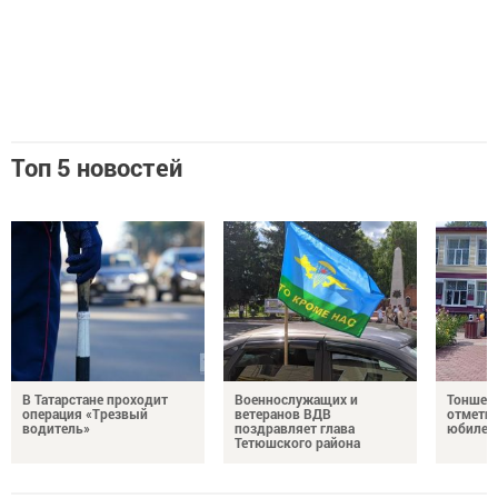
Топ 5 новостей
В Татарстане проходит
Военнослужащих и
Тоншер
операция «Трезвый
ветеранов ВДВ
отметил
водитель»
поздравляет глава
юбилей
Тетюшского района