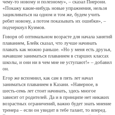
градусам тепла, воды – 29. Блейк сразу подчеркнул,
что будет «рад поделиться техникой, которая может
пригодиться». Егор заявил, что «хочет дать что-то
новое», чтобы слушатели не останавливались на
чем-то одном. Перед началом собственно мастер-
класса пловцы подробно рассказали журналистам о
своих задачах и взглядах на современное плавание.
«Надеюсь, что дети получат хороший опыт, когда я
сам был маленьким, я очень ценил такие уроки от
мастеров плавания. Думаю, смогу научить ребят
чему-то новому и полезному», – сказал Пиерони.
«Покажу какие-нибудь новые упражнения, нельзя
зацикливаться на одном и том же, будем учить
ребят новому, а потом показывать их ошибки», –
подчеркнул Куимов.
Говоря об оптимальном возрасте для начала занятий
плаванием, Блейк сказал, что лучше начинать