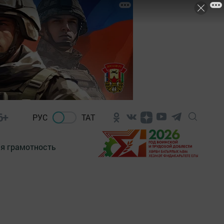
6+
РУС
ТАТ
я грамотность