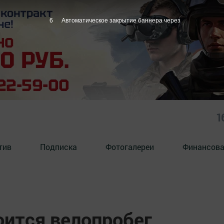
5
Автоматическое закрытие баннера через
1
тив
Подписка
Фотогалереи
Финансова
ится велопробег,