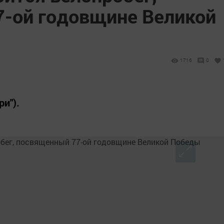
-ой годовщине Великой
1716
0
и").