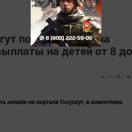
ут подать заявку на
ыплаты на детей от 8 д
1545
0
ь онлайн на портале Госуслуг, в клиентских