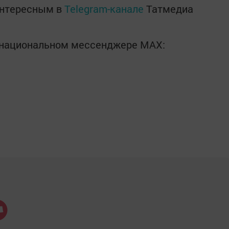
интересным в
Telegram-канале
Татмедиа
в национальном мессенджере MАХ: