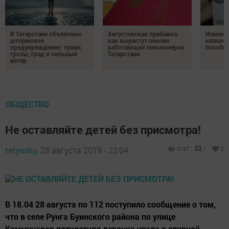
В Татарстане объявлено
Августовская прибавка:
Изменен
штормовое
как вырастут пенсии
назначе
предупреждение: туман,
работающих пенсионеров
пособи
грозы, град и сильный
Татарстана
ветер
ОБЩЕСТВО
Не оставляйте детей без присмотра!
tetyushy,
28 августа 2019 - 22:04
3197
1
2
В 18.04 28 августа по 112 поступило сообщение о том,
что в селе Рунга Буинского района по улице
Коммунаров пятилетняя девочка упала в сливной