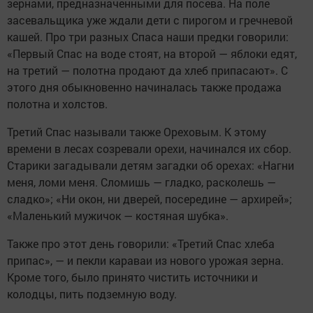
зернами, предназначенными для посева. На поле
засевальщика уже ждали дети с пирогом и гречневой
кашей. Про три разных Спаса наши предки говорили:
«Первый Спас на воде стоят, на второй — яблоки едят,
на третий — полотна продают да хлеб припасают». С
этого дня обыкновенно начиналась также продажа
полотна и холстов.
Третий Спас называли также Ореховым. К этому
времени в лесах созревали орехи, начинался их сбор.
Старики загадывали детям загадки об орехах: «Нагни
меня, ломи меня. Сломишь — гладко, расколешь —
сладко»; «Ни окон, ни дверей, посередине — архирей»;
«Маленький мужичок — костяная шубка».
Также про этот день говорили: «Третий Спас хлеба
припас», — и пекли караваи из нового урожая зерна.
Кроме того, было принято чистить источники и
колодцы, пить подземную воду.