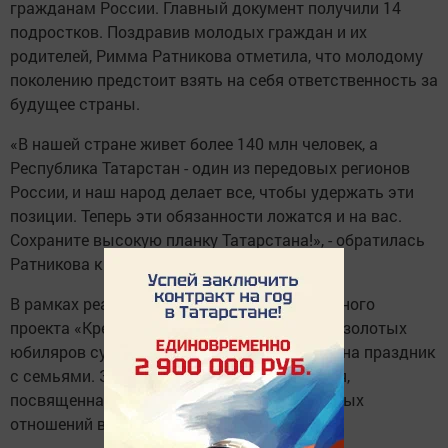
гражданам России. Главный документ получили 14
подростков. Поздравив молодых граждан и их
родителей, Римма Ратникова отметила, что молодому
поколению предстоит взять на себя ответственность за
будущее страны.
«В нашей стране живет более 140 млн человек, а
Республика Татарстан - один из передовых регионов
России, и наш народ делает все, чтобы удержать эти
позиции. Теперь эти обязанности ложатся и на вас.
Сохраните высокую планку Татарстана!», - обратилась
Ратникова к молодежи.
В рамках реализации федерального партийного
проекта «Крепкая семья» чествовали пары золотых
юбиляров супружеской жизни. Они пришли на праздник
с семьями. Здесь же состоялась дискуссия,
посвященная особенностям семейно-брачных
отношений в современных условиях.