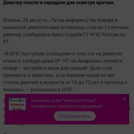
Девочку спасли и передали для осмотра врачам.
(Казань, 28 августа, «Татар-информ»). На пожаре в
казанской девятиэтажке огнеборцы спасли 12-летнюю
девочку, сообщили в пресс-службе ГУ МЧС России по
РТ.
«В МЧС поступило сообщение о том, что на девятом
этаже в тамбуре дома № 107 на Амирхана случился
пожар – загорелся ящик для овощей. Дым стал
проникать в квартиры, а на балконе одной из них
стояла девочка в возрасте от 10 до 12 лет и просила о
помощи», – рассказали в МЧС.
На канале Дзен "Новости Тетюш" -
Пожарные на месте действовали в двух направлениях:
интересная и полезная информация
одно звено отправилось к очагу пожара по лестничным
маршам, а второе – развернуло к балкону пожарную
Подпишитесь
лестницу.