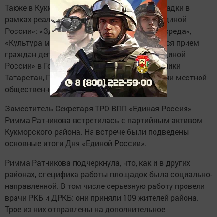
Также в Кукморском районе работали площадки в
рамках реализации партийных проектов «Единой
России»: «Здоровое будущее», «Городская среда»,
«Культура малой Родины», а также состоялся прием
граждан депутатами - членами фракций «Единой
России» в Государственном Совете Республики
Татарстан, Городском совете, специалистами местной
общественной приемной.
Заместитель Секретаря ТРО ВПП «Единая Россия»
Римма Ратникова встретилась с партийным активом
Кукморского района. На встрече были подведены
основные итоги Дня «Единой России».
Римма Ратникова подчеркнула, что, как и в других
районах, специфика работы площадок была социально-
направленной. В том числе серьезную работу провели
врачи РКБ и ДРКБ: они приняли 109 жителей района.
Трое из них отправлены на дополнительное