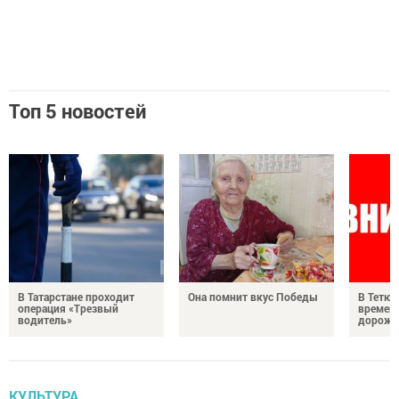
Топ 5 новостей
В Татарстане проходит
Она помнит вкус Победы
В Тетюш
операция «Трезвый
времен
водитель»
дорожн
КУЛЬТУРА