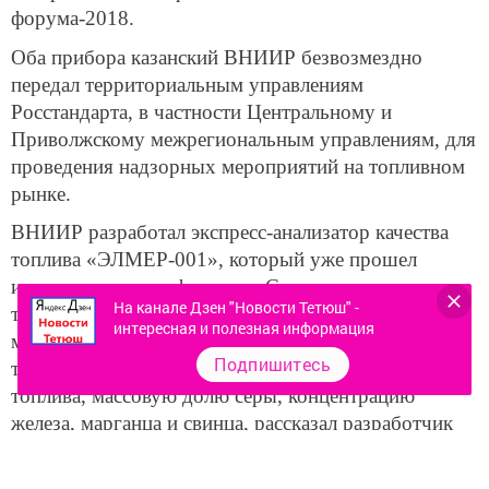
форума-2018.
Оба прибора казанский ВНИИР безвозмездно
передал территориальным управлениям
Росстандарта, в частности Центральному и
Приволжскому межрегиональным управлениям, для
проведения надзорных мероприятий на топливном
рынке.
ВНИИР разработал экспресс-анализатор качества
топлива «ЭЛМЕР-001», который уже прошел
испытания и сертификацию. С помощью экспресс-
На канале Дзен "Новости Тетюш" -
тестирования можно вне лаборатории за несколько
интересная и полезная информация
минут проанализировать бензиновое и дизельное
Подпишитесь
топливо и определить октановое и цетановое число
топлива, массовую долю серы, концентрацию
железа, марганца и свинца, рассказал разработчик
прибора Анатолий Сладовский.