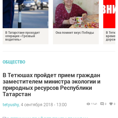
В Татарстане проходит
Она помнит вкус Победы
В Тетюш
операция «Трезвый
времен
водитель»
дорожн
ОБЩЕСТВО
В Тетюшах пройдет прием граждан
заместителем министра экологии и
природных ресурсов Республики
Татарстан
tetyushy,
4 сентября 2018 - 13:00
1141
0
0