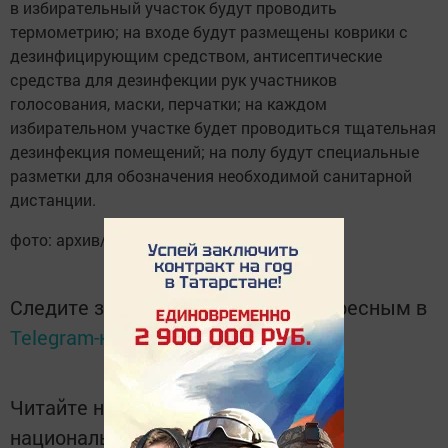
в избирательный участок будут проводить
термометрию; на входе будут размещены коврики с
дезинфицирующим средством, антисептические
средства для дезинфекции рук участников
голосования, маски, перчатки; на каждом
избирательном участке будет проводиться тщательная
дезинфекция помещений; на полу будут специальные
разметки для обозначения необходимой ­санитарной
дистанции.
фото: архив/Авангард
Следите за самым важным и интересным в
Telegram-канале
Татмедиа
Читайте новости Татарстана в
национальном мессенджере MАХ: