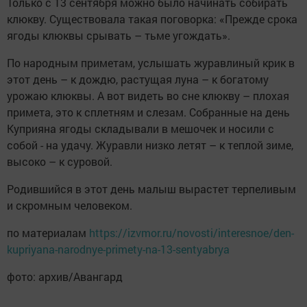
Только с 13 сентября можно было начинать собирать
клюкву. Существовала такая поговорка: «Прежде срока
ягоды клюквы срывать – тьме угождать».
По народным приметам, услышать журавлиный крик в
этот день – к дождю, растущая луна – к богатому
урожаю клюквы. А вот видеть во сне клюкву – плохая
примета, это к сплетням и слезам. Собранные на день
Куприяна ягоды складывали в мешочек и носили с
собой - на удачу. Журавли низко летят – к теплой зиме,
высоко – к суровой.
Родившийся в этот день малыш вырастет терпеливым
и скромным человеком.
по материалам
https://izvmor.ru/novosti/interesnoe/den-
kupriyana-narodnye-primety-na-13-sentyabrya
фото: архив/Авангард