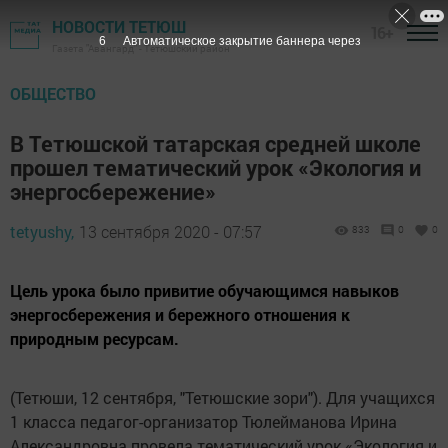
НОВОСТИ ТЕТЮШ
16+
5
Автоматическое закрытие баннера через
Газета "Авангард" - Тетюшский район
ОБЩЕСТВО
В Тетюшской татарская средней школе
прошел тематический урок «Экология и
энергосбережение»
tetyushy,
13 сентября 2020 - 07:57
833
0
0
Цель урока было привитие обучающимся навыков
энергосбережения и бережного отношения к
природным ресурсам.
(Тетюши, 12 сентября, "Тетюшские зори"). Для учащихся
1 класса педагог-организатор Тюлейманова Ирина
Александровна провела тематический урок «Экология и