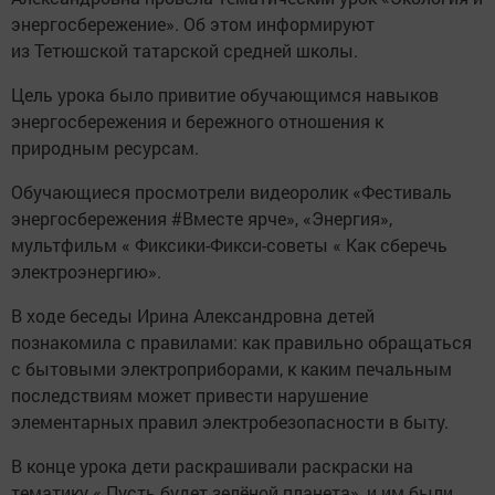
энергосбережение». Об этом информируют
из Тетюшской татарской средней школы.
Цель урока было привитие обучающимся навыков
энергосбережения и бережного отношения к
природным ресурсам.
Обучающиеся просмотрели видеоролик «Фестиваль
энергосбережения #Вместе ярче», «Энергия»,
мультфильм « Фиксики-Фикси-советы « Как сберечь
электроэнергию».
В ходе беседы Ирина Александровна детей
познакомила с правилами: как правильно обращаться
с бытовыми электроприборами, к каким печальным
последствиям может привести нарушение
элементарных правил электробезопасности в быту.
В конце урока дети раскрашивали раскраски на
тематику « Пусть будет зелёной планета», и им были