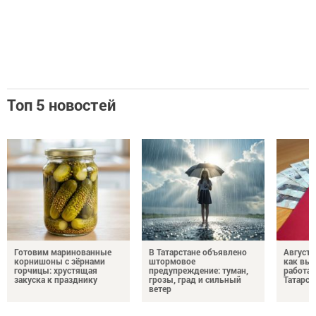
Топ 5 новостей
Готовим маринованные
В Татарстане объявлено
Августо
корнишоны с зёрнами
штормовое
как выр
горчицы: хрустящая
предупреждение: туман,
работа
закуска к празднику
грозы, град и сильный
Татарст
ветер