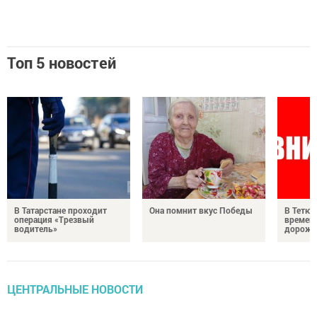
Топ 5 новостей
В Татарстане проходит
Она помнит вкус Победы
В Тетюш
операция «Трезвый
времен
водитель»
дорожн
ЦЕНТРАЛЬНЫЕ НОВОСТИ