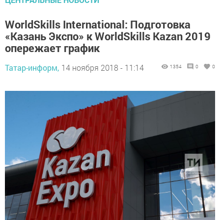
WorldSkills International: Подготовка
«Казань Экспо» к WorldSkills Kazan 2019
опережает график
Татар-информ,
14 ноября 2018 - 11:14
1354
0
0