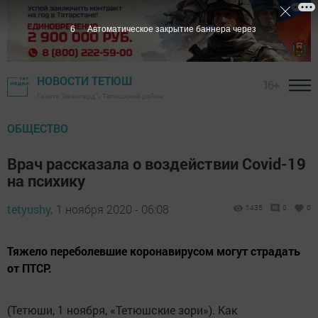
5
Автоматическое закрытие баннера через
НОВОСТИ ТЕТЮШ
16+
Газета "Авангард" - Тетюшский район
ОБЩЕСТВО
Врач рассказала о воздействии Covid-19
на психику
tetyushy,
1 ноября 2020 - 06:08
1435
0
0
Тяжело переболевшие коронавирусом могут страдать
от ПТСР.
(Тетюши, 1 ноября, «Тетюшские зори»). Как