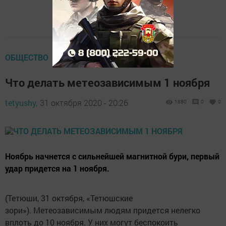
ОБЩЕСТВО
Что делать метеозависимым 1 ноября
tetyushy,
31 октября 2020 - 20:26
1880
0
0
Ноябрь начнется с сильнейшей магнитной бури, первый
удар придется на 1 ноября.
(Тетюши, 31 октября, «Тетюшские
зори»). Метеозависимым людям придется нелегко
вплоть до 10 ноября. У них могут беспокоить