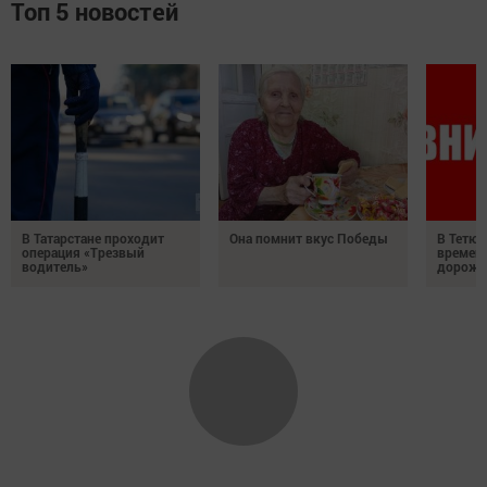
Топ 5 новостей
В Татарстане проходит
Она помнит вкус Победы
В Тетюш
операция «Трезвый
времен
водитель»
дорожн