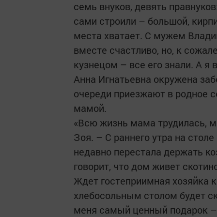
семь внуков, девять правнуков
cами строили – большой, кирп
места хватает. С мужем Влад
вместе счастливо, но, к сожале
кузнецом – все его знали. А я
Анна Игнатьевна окружена заб
очереди приезжают в родное с
мамой.
«Всю жизнь мама трудилась, м
Зоя. – С раннего утра на стол
недавно перестала держать коз
говорит, что дом живет скотино
Ждет гостеприимная хозяйка к 
хлебосольным столом будет ск
меня самый ценный подарок –