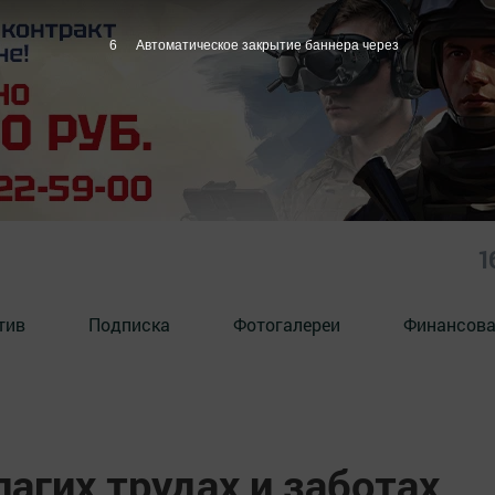
4
Автоматическое закрытие баннера через
1
тив
Подписка
Фотогалереи
Финансова
лагих трудах и заботах