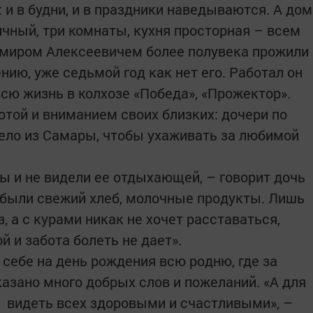
: и в будни, и в праздники наведываются. А дом
ичный, три комнаты, кухня просторная – всем
имиром Алексеевичем более полувека прожили
нию, уже седьмой год как нет его. Работал он
 всю жизнь в колхозе «Победа», «Прожектор».
отой и вниманием своих близких: дочери по
ело из Самары, чтобы ухаживать за любимой
ы и не видели ее отдыхающей, – говорит дочь
е были свежий хлеб, молочные продукты. Лишь
, а с курами никак не хочет расставаться,
й и забота болеть не дает».
себе на день рождения всю родню, где за
азано много добрых слов и пожеланий. «А для
 видеть всех здоровыми и счастливыми», –