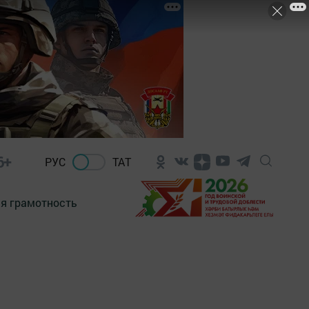
6+
РУС
ТАТ
я грамотность