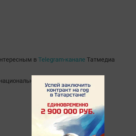
интересным в
Telegram-канале
Татмедиа
в национальном мессенджере MАХ: