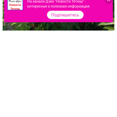
На канале Дзен "Новости Тетюш" -
интересная и полезная информация
Подпишитесь
Следите за самым важным и интересным в
Telegram-канале
Татмедиа
Читайте новости Татарстана в
национальном мессенджере MАХ:
https://max.ru/tatmedia