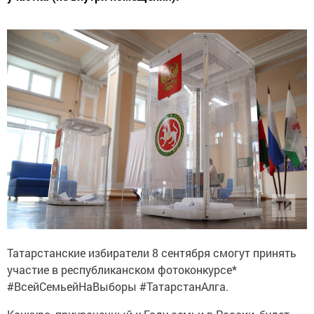
Татарстанские избиратели 8 сентября смогут принять
участие в республиканском фотоконкурсе*
#ВсейСемьейНаВыборы #ТатарстанАлга.