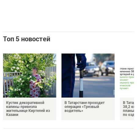
Топ 5 новостей
Кустик декоративной
В Татарстане проходит
В Татар
калины привезла
операция «Трезвый
38,2 км
жительнице Киртелей из
водитель»
планы 
Казани
по озд