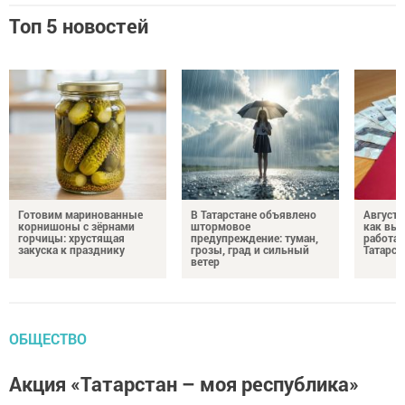
Топ 5 новостей
Готовим маринованные
В Татарстане объявлено
Августо
корнишоны с зёрнами
штормовое
как выр
горчицы: хрустящая
предупреждение: туман,
работа
закуска к празднику
грозы, град и сильный
Татарст
ветер
ОБЩЕСТВО
Акция «Татарстан – моя республика»