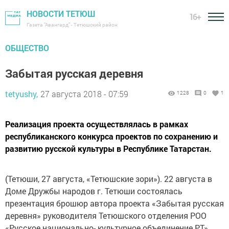
НОВОСТИ ТЕТЮШ
16+
Газета "Авангард" - Тетюшский район
ОБЩЕСТВО
Забытая русская деревня
tetyushy,
27 августа 2018 - 07:59
1228
0
1
Реализация проекта осуществлялась в рамках
республиканского конкурса проектов по сохранению и
развитию русской культуры в Республике Татарстан.
(Тетюши, 27 августа, «Тетюшские зори»). 22 августа в
Доме Дружбы народов г. Тетюши состоялась
презентация брошюр автора проекта «Забытая русская
деревня» руководителя Тетюшского отделения РОО
«Русское национально- культурное объединение РТ»