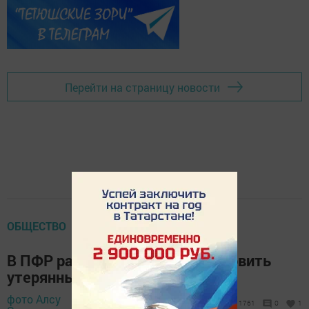
Перейти на страницу новости
ОБЩЕСТВО
В ПФР рассказали, как восстановить
утерянный СНИЛС
фото Алсу
28 ноября 2018 -
1761
0
1