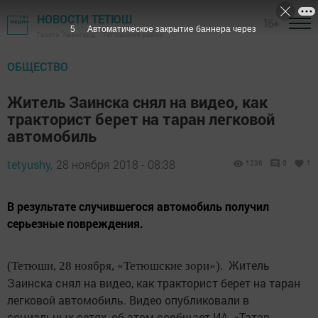
НОВОСТИ ТЕТЮШ
16+
4
Автоматическое закрытие баннера через
Газета "Авангард" - Тетюшский район
ОБЩЕСТВО
Житель Заинска снял на видео, как
тракторист берет на таран легковой
автомобиль
tetyushy,
28 ноября 2018 - 08:38
1236
0
1
В результате случившегося автомобиль получил
серьезные повреждения.
Житель
(Тетюши, 28 ноября, «Тетюшские зори»).
Заинска снял на видео, как тракторист берет на таран
легковой автомобиль. Видео опубликовали в
социальных сетях, об этом сообщает ИА «Татар-