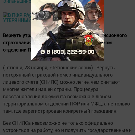
Зиганьшиной,
06:48
Вернуть утраченную «зеленую карточку» пенсионного
страхования можно в любом территориальном
отделении ПФР или МФЦ.
(Тетюши, 28 ноября, «Тетюшские зори»). Вернуть
потерянный страховой номер индивидуального
лицевого счета (СНИЛС) можно легче, чем считают
многие жители нашей страны. Процедура
восстановления документа возможна в любом
территориальном отделении ПФР или МФЦ, а не только
там, где зарегистрирован конкретный гражданин.
Без СНИЛСа невозможно не только официально
устроиться на работу, но и получить государственные и