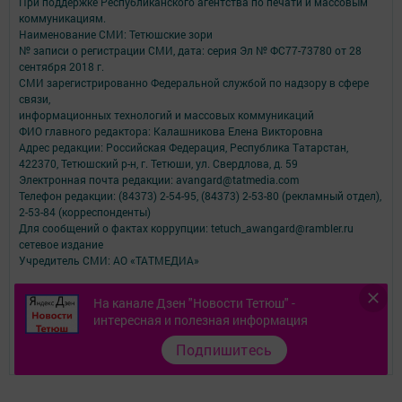
При поддержке Республиканского агентства по печати и массовым
коммуникациям.
Наименование СМИ: Тетюшские зори
№ записи о регистрации СМИ, дата: серия Эл № ФС77-73780 от 28
сентября 2018 г.
СМИ зарегистрированно Федеральной службой по надзору в сфере
связи,
информационных технологий и массовых коммуникаций
ФИО главного редактора: Калашникова Елена Викторовна
Адрес редакции: Российская Федерация, Республика Татарстан,
422370, Тетюшский р-н, г. Тетюши, ул. Свердлова, д. 59
Электронная почта редакции: avangard@tatmedia.com
Телефон редакции: (84373) 2-54-95, (84373) 2-53-80 (рекламный отдел),
2-53-84 (корреспонденты)
Для сообщений о фактах коррупции: tetuch_awangard@rambler.ru
сетевое издание
Учредитель СМИ: АО «ТАТМЕДИА»
Антикоррупционная политика
На канале Дзен "Новости Тетюш" -
АО «ТАТМЕДИА» использует «cookie»
для персонализации сервисов и
интересная и полезная информация
удобства пользователей сайтом.
Использование «cookie» можно отменить в настройках браузера.
Подпишитесь
Политика конфиденциальности