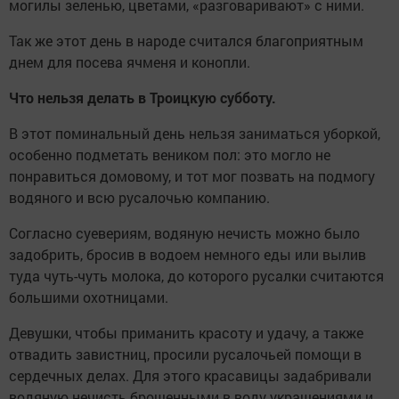
могилы зеленью, цветами, «разговаривают» с ними.
Так же этот день в народе считался благоприятным
днем для посева ячменя и конопли.
Что нельзя делать в Троицкую субботу.
В этот поминальный день нельзя заниматься уборкой,
особенно подметать веником пол: это могло не
понравиться домовому, и тот мог позвать на подмогу
водяного и всю русалочью компанию.
Согласно суевериям, водяную нечисть можно было
задобрить, бросив в водоем немного еды или вылив
туда чуть-чуть молока, до которого русалки считаются
большими охотницами.
Девушки, чтобы приманить красоту и удачу, а также
отвадить завистниц, просили русалочьей помощи в
сердечных делах. Для этого красавицы задабривали
водяную нечисть брошенными в воду украшениями и