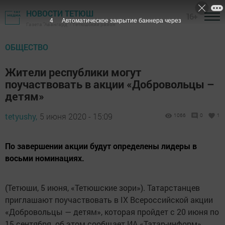
НОВОСТИ ТЕТЮШ
16+
3
Автоматическое закрытие баннера через
Газета "Авангард" - Тетюшский район
ОБЩЕСТВО
Жители республики могут
поучаствовать в акции «Добровольцы –
детям»
tetyushy,
5 июня 2020 - 15:09
1066
0
1
По завершении акции будут определены лидеры в
восьми номинациях.
(Тетюши, 5 июня, «Тетюшские зори»). Татарстанцев
приглашают поучаствовать в IX Всероссийской акции
«Добровольцы — детям», которая пройдет с 20 июня по
15 сентября. об этом сообщает ИА «Татар-информ».