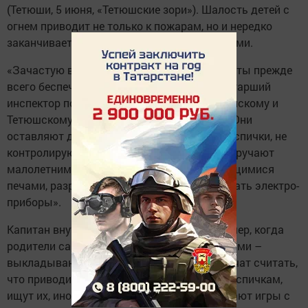
(Тетюши, 5 июня, «Тетюшские зори»). Шалость детей с
огнем приводит не только к пожарам, но и нередко
заканчивается трагичес­кими последствиями.
«Зачастую в возникновении пожара виноваты прежде
всего беспечные родители, – утверждает старший
инспектор по пожнадзору по Камско-Устьинскому и
Тетюшскому рай­онам Денис Сафиуллин. – Они
оставляют детей без присмотра, не прячут спички, не
контролируют поведение детей, а иногда поручают
малолетним детям присмат­ривать за топящимися
печами, разрешают самостоятельно включать электро­
приборы».
Капитан внутренней службы приводит пример, когда
родители сами забавляют малышей спичками –
выкладывают из них различные фигурки, учат считать,
что приводит к тому, что дети привыкают к спичкам,
ищут их, иногда прячут в карман и устраивают игры с