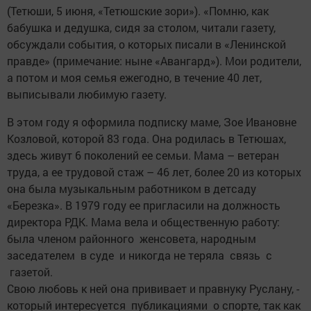
(Тетюши, 5 июня, «Тетюшские зори»). «Помню, как
бабушка и дедушка, сидя за столом, читали газету,
обсуждали события, о которых писали в «Ленинской
правде» (примечание: ныне «Авангард»). Мои родители,
а потом и моя семья ежегодно, в течение 40 лет,
выписывали ­любимую газету.
В этом году я оформила ­подписку маме, Зое ­Ивановне
Козловой, которой 83 года. Она родилась в Тетюшах,
здесь живут 6 поколений ее семьи. Мама – ветеран
труда, а ее трудовой стаж – 46 лет, более 20 из которых
она была музыкальным работником в детсаду
­«Березка». В 1979 году ее пригласили на должность
директора РДК. Мама вела и общест­венную работу:
была членом районного женсовета, народным
заседателем в суде и никогда не ­теряла связь с
газетой.
Свою любовь к ней она прививает и правнуку Руслану, ­
который интересуется публикациями о спорте, так как