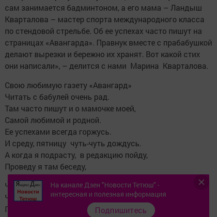
сам занимается бадминтоном, а его мама – Ландыш
Кварталова – мастер спорта международного класса
по стендовой стрельбе. Об ее ­успехах часто пишут на
страницах «Авангарда». Правнук вмес­те с прабабушкой
делают вырезки и бережно их хранят. Вот какой стих
они написали», – ­делится с нами ­Марина ­ Кварталова.
Свою любимую газету «Авангард»
Читать с бабулей очень рад.
Там часто пишут и о мамочке моей,
Самой любимой и родной.
Ее успехами всегда горжусь.
И среду, пятницу чуть-чуть дождусь.
А когда я подрасту, в редакцию пойду,
Проведу я там беседу,
На канале Дзен "Новости Тетюш" -
Что «Авангард» – любимая газета.
интересная и полезная информация
Читает вся моя родня и даже я,
Поэтому я рад выписывать газету «Авангард».
Подпишитесь