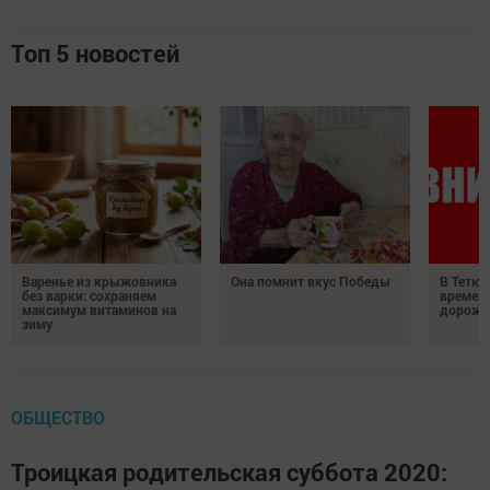
Топ 5 новостей
Варенье из крыжовника
Она помнит вкус Победы
В Тетюш
без варки: сохраняем
времен
максимум витаминов на
дорожн
зиму
ОБЩЕСТВО
Троицкая родительская суббота 2020: