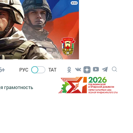
6+
РУС
ТАТ
я грамотность