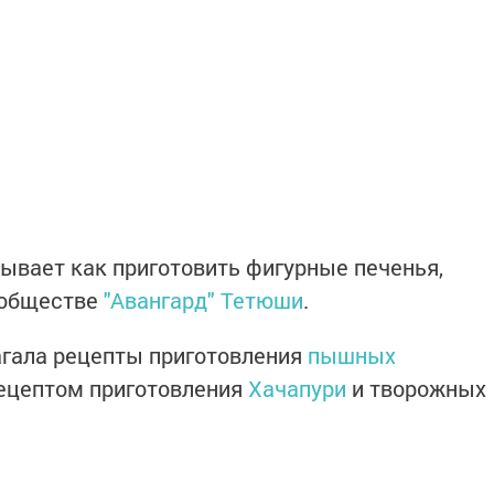
зывает как приготовить фигурные печенья,
ообществе
"Авангард" Тетюши
.
агала рецепты приготовления
пышных
рецептом приготовления
Хачапури
и творожных