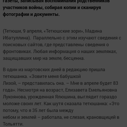
газеты, записывая воспоминания родственников
участников войны, собирая копии и сканируя
фотографии и документы.
(Тетюши, 9 апреля, «Тетюшские зори», Мадина
Ибатуллина). Параллельно с этим изучают сведения с
поисковых сайтов, где представлены сведения о
фронтовиках. Любая информация о наших земляках,
защищавших мир на земле, бесценна.
В один из мартовских дней в редакцию пришла
тетюшанка. «Зовите меня бабушкой
Лизой, – представилась она. – Мне в апреле будет 83
года». Несмотря на возраст, Елизавета Емельяновна
Лукоянова, урожденная Ялюшина, выглядит гораздо
моложе своих лет. Как шутя сказала тетюшанка: «Это
потому, что я 35 лет была между
небом и землей – работала, не слезая, крановщицей в
Тольятти.