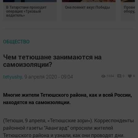
В Татарстане проходит
Она помнит вкус Победы
Провери
операция «Трезвый
оборуд
водитель»
ОБЩЕСТВО
Чем тетюшане занимаются на
самоизоляции?
tetyushy,
9 апреля 2020 - 09:04
1034
0
0
Многие жители Тетюшского района, как и всей России,
находятся на самоизоляции.
(Тетюши, 9 апреля, «Тетюшские зори»). Корреспонденты
районной газеты "Авангард" опросили жителей
Тетюшского района и узнали, как они проводят дни.