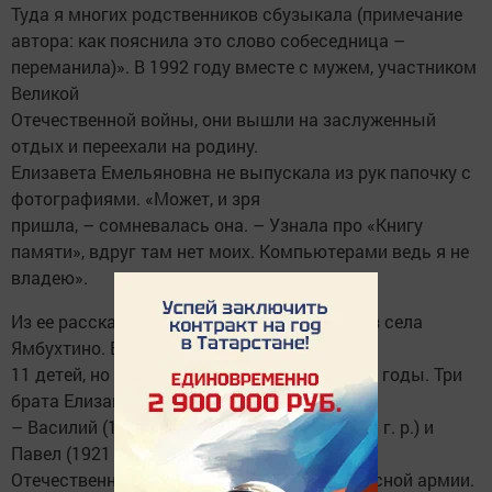
Туда я многих родственников сбузыкала (примечание
автора: как пояснила это слово собеседница –
переманила)». В 1992 году вместе с мужем, участником
Великой
Отечественной войны, они вышли на заслуженный
отдых и переехали на родину.
Елизавета Емельяновна не выпускала из рук папочку с
фотографиями. «Может, и зря
пришла, – сомневалась она. – Узнала про «Книгу
памяти», вдруг там нет моих. Компьютерами ведь я не
владею».
Из ее рассказа мы узнали, что родом она из села
Ямбухтино. В семье Ялюшиных было
11 детей, но три ребенка умерли в голодные годы. Три
брата Елизаветы Емельяновны
– Василий (1912 года рождения), Петр (1918 г. р.) и
Павел (1921 г. р.) в годы Великой
Отечественной войны служили в рядах Красной армии.