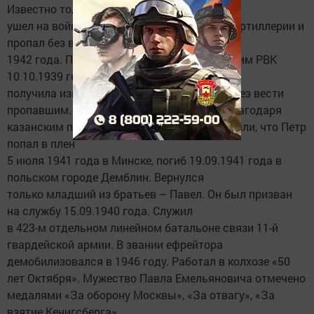
Известно только, что Василий
ушел на войну в июле 1941 года, служил в артиллерии и
пропал без вести в феврале
1942 года. Петр был мобилизован Тетюшским РВК
10.10.1939 года. Летом 1941 года семья
получила известие о том, что он числится без вести
пропавшим. Только спустя многие годы, благодаря
казанским поисковикам, родственники узнали, что Петр
попал в плен
5 июля 1941 года в Минске, погиб 19.09.1941 года в
польском городе Демблин. Вернулся
только младший из братьев – Павел. Он был призван
на службу 15.09.1940 года. Служил
в 423-м отдельном линейном батальоне связи 11-й
гвардейской армии. В звании ефрейтора
демобилизовался в 1946 году. Работал в колхозе «50
лет Октября». Мужество Павла Емельяновича отмечено
медалями «За оборону Москвы», «За отвагу», «За
взятие Кенигсберга».