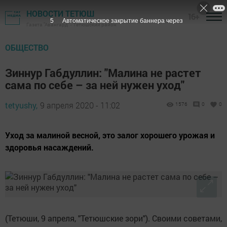
НОВОСТИ ТЕТЮШ
16+
4
Автоматическое закрытие баннера через
Газета "Авангард" - Тетюшский район
ОБЩЕСТВО
Зиннур Габдуллин: "Малина не растет
сама по себе – за ней нужен уход"
tetyushy,
9 апреля 2020 - 11:02
1576
0
0
Уход за малиной весной, это залог хорошего урожая и
здоровья насаждений.
(Тетюши, 9 апреля, "Тетюшские зори"). Своими советами,