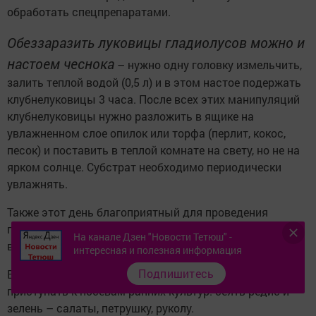
обработать спецпрепаратами.
Обеззаразить луковицы гладиолусов можно и
настоем чеснока
– нужно одну головку измельчить,
залить теплой водой (0,5 л) и в этом настое подержать
клубнелуковицы 3 часа. После всех этих манипуляций
клубнелуковицы нужно разложить в ящике на
увлажненном слое опилок или торфа (перлит, кокос,
песок) и поставить в теплой комнате на свету, но не на
ярком солнце. Субстрат необходимо периодически
увлажнять.
Также этот день благоприятный для проведения
прививок, внесения удобрений и для борьбы с
На канале Дзен "Новости Тетюш" -
вредителями.
интересная и полезная информация
Подпишитесь
Если снег растаял и земля прогрелась, можно
приступать к посевам ранних культур: сеять редис и
зелень – салаты, петрушку, руколу.