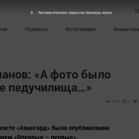
1
5
Автоматическое закрытие баннера через
тив
Подписка
Фотогалереи
Финансова
анов: «А фото было
ре педучилища…»
3045
0
 газете «Авангард» была опубликована
нием «Впервые – первые».