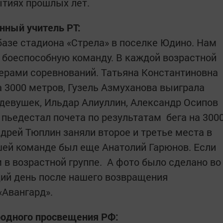
тиях ­прошлых лет.
нный учитель РТ:
базе стадиона «Стрела» в поселке Юдино. Нам
ь боеспособную команду. В каждой возрастной
зерами соревнований. Татьяна Константиновна
а 3000 метров, Гузель Азмуханова выиграла
 девушек, Ильдар Алиуллин, Александр Осипов
 пьедестал почета по результатам бега на 300
ндрей Тюплин заняли второе и третье места в
ашей команде был еще Анатолий Гарюнов. Если
 в возрастной группе. А фото было сделано во
ий день после нашего возвращения
«Авангард».
ародного просвещения РФ: