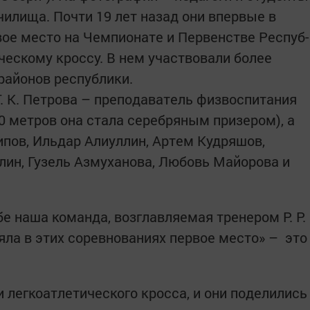
чилища. Почти 19 лет назад они впервые в
вое место на Чемпионате и Первенстве Респуб­
ческому кроссу. В нем участвовали более
районов ­республики.
Т. К. Петрова – преподаватель физвоспитания
0 метров она стала серебряным призером), а
пов, Ильдар Алиуллин, Артем Кудряшов,
лин, Гузель Азмуханова, ­Любовь Майорова и
бе наша команда, возглавляемая тренером Р. Р.
ла в этих соревнованиях первое место» – это
 легкоатлетического кросса, и они поделились