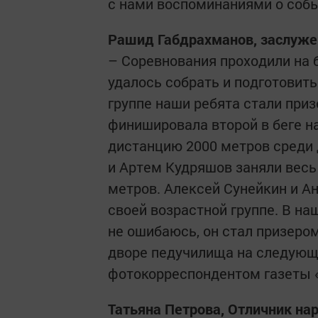
с нами воспоминаниями о собы
Рашид Габдрахманов, заслуже
– Соревнования проходили на 
удалось собрать и подготовит
группе наши ребята стали при
финишировала второй в беге н
дистанцию 2000 мет­ров среди
и Артем Кудряшов заняли весь
мет­ров. Алексей Сунейкин и А
своей возрастной группе. В н
не ошибаюсь, он стал призером
дворе педучилища на следующ
фотокорреспондентом газеты 
Татьяна Петрова, Отличник ­н