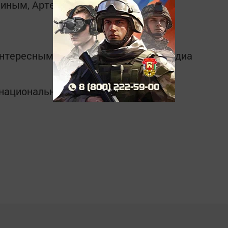
линым, Артемом Кудряшовым.
интересным в
Telegram-канале
Татмедиа
в национальном мессенджере MАХ: