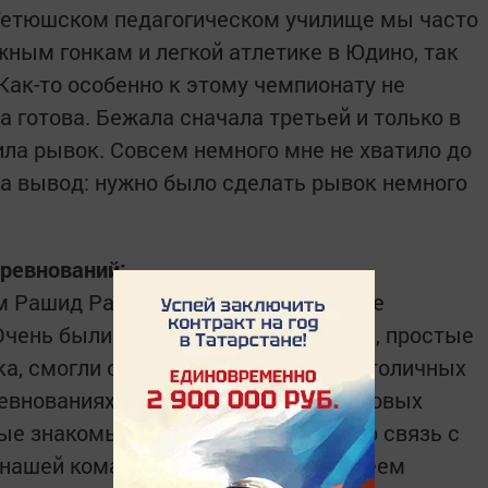
 Тетюшском педагогическом училище мы часто
жным гонкам и легкой атлетике в Юдино, так
 Как-то особенно к этому чемпионату не
а готова. Бежала сначала третьей и только в
ла рывок. Совсем немного мне не хватило до
ла вывод: нужно было сделать ­рывок немного
оревнований:
м Рашид Рахимович. Случалось, даже
Очень были рады победе, так как мы, простые
ка, смогли обойти представителей столичных
ревнованиях у нас появилось много новых
вые знакомые. Сегодня поддерживаю связь с
нашей команды, к примеру, с Алексеем