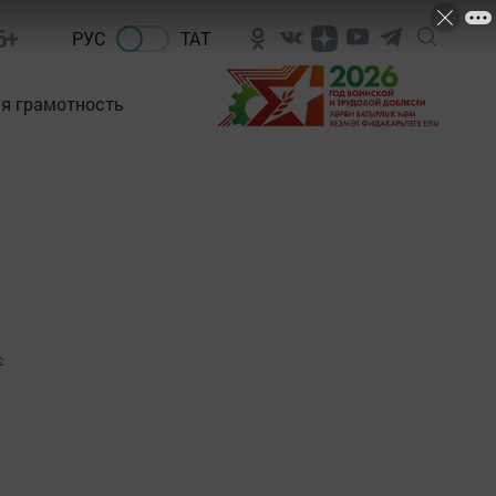
6+
РУС
ТАТ
я грамотность
2