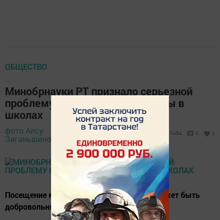
ОБЩЕСТВО
Минобрнауки РТ признало серьезной
проблему сборов на культпоходы в
школах
фото Алсу
5 ноября 2018 -
1454
0
0
Зиганьшиной,
13:05
Посещение мероприятий школьниками может быть
добровольным, отметили в министерстве.