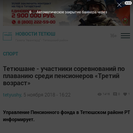
5
Автоматическое закрытие баннера через
НОВОСТИ ТЕТЮШ
16+
Газета "Авангард" - Тетюшский район
СПОРТ
Тетюшане - участники соревнований по
плаванию среди пенсионеров «Третий
возраст»
tetyushy,
5 ноября 2018 - 16:22
1416
0
1
Управление Пенсионного фонда в Тетюшском районе РТ
информирует.