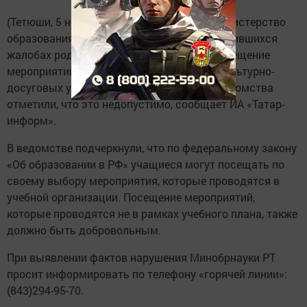
(Тетюши, 5 ноября, «Тетюшские зори»). Министерство
образования и науки РТ сообщает об участившихся
жалобах родителей на принудительное посещение
мероприятий, которые проходят на базе культурно-
досуговых учреждений. В пресс-службе ведомства
отметили, что это недопустимо, сообщает ИА «Татар-
информ».
В ведомстве подчеркнули, что по федеральному закону
«Об образовании в РФ» учащиеся могут посещать по
своему выбору мероприятия, которые проводятся в
учебной организации. Посещение мероприятий,
которые проводятся не в рамках учебного плана, также
должно быть добровольным.
При выявлении фактов нарушения Минобрнауки РТ
просит информировать по телефону «горячей линии»:
(843)294-95-70.