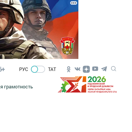
6+
РУС
ТАТ
я грамотность