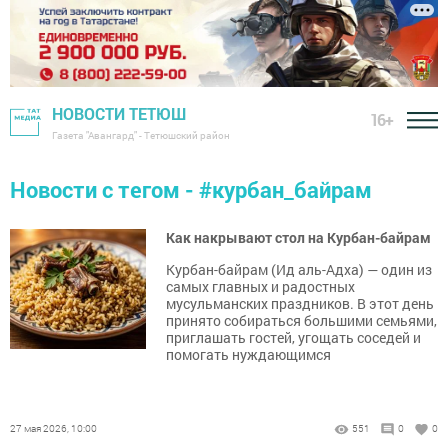
НОВОСТИ ТЕТЮШ
16+
Газета "Авангард" - Тетюшский район
Новости с тегом - #курбан_байрам
Как накрывают стол на Курбан-байрам
Курбан-байрам (Ид аль-Адха) — один из
самых главных и радостных
мусульманских праздников. В этот день
принято собираться большими семьями,
приглашать гостей, угощать соседей и
помогать нуждающимся
27 мая 2026, 10:00
551
0
0