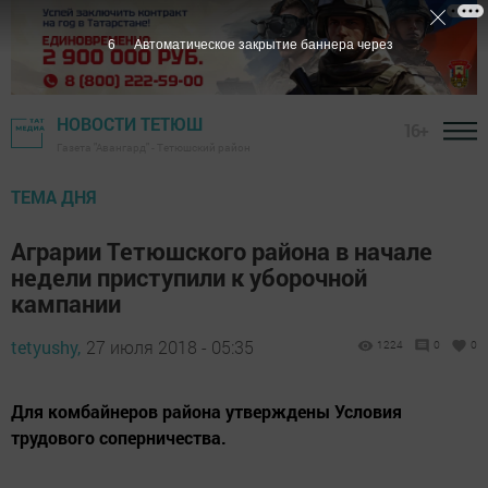
5
Автоматическое закрытие баннера через
НОВОСТИ ТЕТЮШ
16+
Газета "Авангард" - Тетюшский район
ТЕМА ДНЯ
Аграрии Тетюшского района в начале
недели приступили к уборочной
кампании
tetyushy,
27 июля 2018 - 05:35
1224
0
0
Для комбайнеров района утверждены Условия
трудового соперничества.