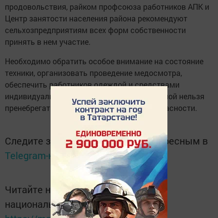
продовольствия, райком профсоюза работников АПК и
Центр занятости населения района рекомендуют
сельхозпредприятиям всех форм собственности
принять в нем участие.
Необходимо обратить особое внимание на состояние
техники, организовать проведение медосмотра,
обеспечить работников одеждой и средствами
индивидуальной защиты. Во время уборочной нельзя
пренебрегать и правилами пожарной безопасности.
Следите за самым важным и интересным в
Telegram-канале
Татмедиа
Читайте новости Татарстана в
национальном мессенджере MАХ: