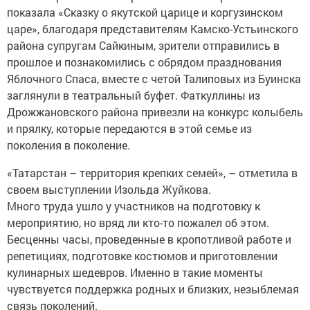
показала «Сказку о якутской царице и коргузинском
царе», благодаря представителям Камско-­Устьинского
района супругам Сайкиным, зрители отправились в
прошлое и познакомились с обрядом празднования
Яблочного Спаса, вместе с четой Талиповых из Буинска
заглянули в театральный буфет. ­Фаткуллины из
Дрожжановского района привезли на конкурс колыбель
и прялку, которые передаются в этой семье из
поколения в поколение.
«Татарстан – территория крепких семей», – отметила в
своем выступ­лении Изольда Жуйкова.
Много труда ушло у участников на подготовку к
мероприятию, но вряд ли кто-то пожалел об этом.
Бесценны часы, проведенные в кропотливой работе и
репетициях, подготовке костюмов и приготовлении
кулинарных шедевров. Именно в такие моменты
чувствуется поддержка родных и близких, незыб­лемая
связь поколений.