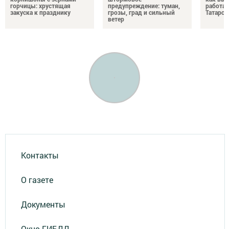
горчицы: хрустящая
предупреждение: туман,
работа
закуска к празднику
грозы, град и сильный
Татарст
ветер
Контакты
О газете
Документы
Окно ГИБДД