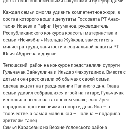
достаточно современными ­закусками и бутербродами.
Каждая семья смогла удивить компетентное жюри, в
состав которого вошли депутаты Госсовета РТ Анас­
тасия Исаева и Рафил Нугуманов, руководитель
Республиканского конкурса красоты материнства и
семьи «Нечкэбил» Изольда Жуйкова, заместитель
министра труда, занятости и социальной защиты РТ
Юлия Абдреева и другие.
Тетюшский район на конкурсе представляли супруги
Гульчачак Зайнуллина и Ильдар Фахрутдинов. Вместе с
детьми они рассказали об обычаях своей семьи,
сделав акцент на праздновании Папиного дня. Глава
семьи удивил собравшихся игрой на гитаре, Гульчачак
исполнила песню на татарском языке, сын Ирек
порадовал достижениями в спорте, дочь Яна – в
творчестве, а самая маленькая – Полина – подарила
зрителям танец.
Семья Карасевых из Верхне-Услонского района