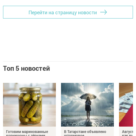
Перейти на страницу новости
Топ 5 новостей
Готовим маринованные
В Татарстане объявлено
Августо
корнишоны с зёрнами
штормовое
как выр