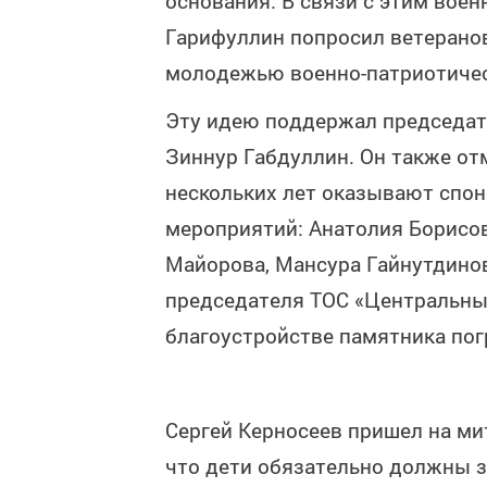
основания. В связи с этим вое
Гарифуллин попросил ветеранов
молодежью военно-патриотичес
Эту идею поддержал председат
Зиннур Габдуллин. Он также от
нескольких лет оказывают спо
мероприятий: Анатолия Борисов
Майорова, Мансура Гайнутдинов
председателя ТОС «Центральны
благоустройстве памятника пог
Сергей Керносеев пришел на мит
что дети обязательно должны з