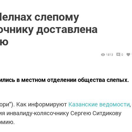
елнах слепому
очнику доставлена
ию
1813
0
ились в местном отделении общества слепых.
зори"). Как информируют
Казанские ведомости
,
ия инвалиду-колясочнику Сергею Ситдикову
армию.