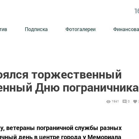
1
тив
Подписка
Фотогалереи
Финансова
оялся торжественный
енный Дню пограничника
1941
0
у, ветераны пограничной службы разных
ичный день в центре города у Мемориала