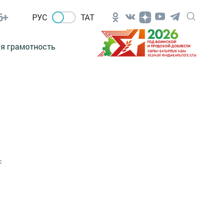
6+
РУС
ТАТ
я грамотность
2