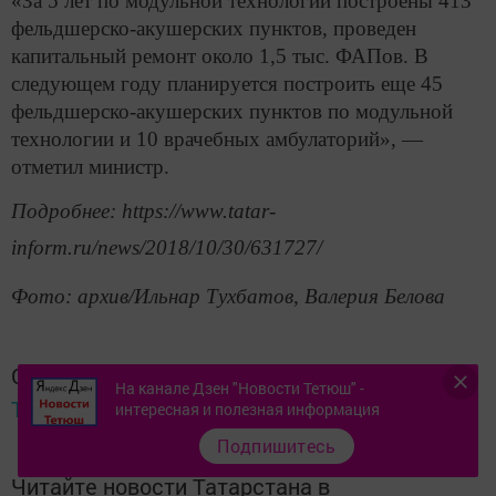
«За 5 лет по модульной технологии построены 413
фельдшерско-акушерских пунктов, проведен
капитальный ремонт около 1,5 тыс. ФАПов. В
следующем году планируется построить еще 45
фельдшерско-акушерских пунктов по модульной
технологии и 10 врачебных амбулаторий», —
отметил министр.
Подробнее: https://www.tatar-
inform.ru/news/2018/10/30/631727/
Фото: архив/Ильнар Тухбатов, Валерия Белова
Следите за самым важным и интересным в
На канале Дзен "Новости Тетюш" -
Telegram-канале
Татмедиа
интересная и полезная информация
Подпишитесь
Читайте новости Татарстана в