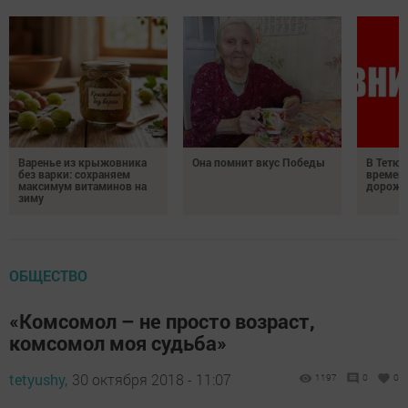
Варенье из крыжовника
Она помнит вкус Победы
В Тетюш
без варки: сохраняем
времен
максимум витаминов на
дорожн
зиму
ОБЩЕСТВО
«Комсомол – не просто возраст,
комсомол моя судьба»
tetyushy,
30 октября 2018 - 11:07
1197
0
0