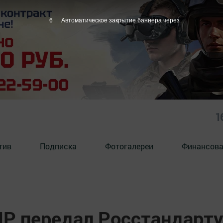
5
Автоматическое закрытие баннера через
1
тив
Подписка
Фотогалереи
Финансова
Р передал Росстандарту