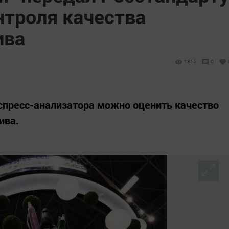
нтроля качества
ива
1315
0
спресс-анализатора можно оценить качество
ива.