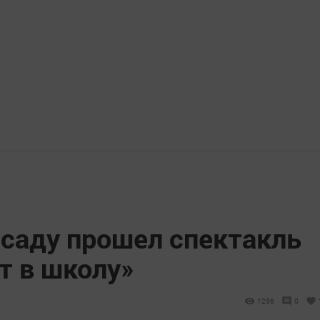
тсаду прошел спектакль
т в школу»
1296
0