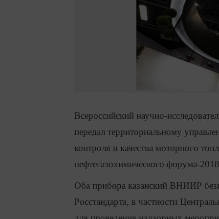
Всероссийский научно-исследоват
передал территориальному управлен
контроля и качества моторного топ
нефтегазохимического форума-2018
Оба прибора казанский ВНИИР без
Росстандарта, в частности Центра
для проведения надзорных меропри