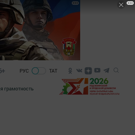
6+
РУС
ТАТ
я грамотность