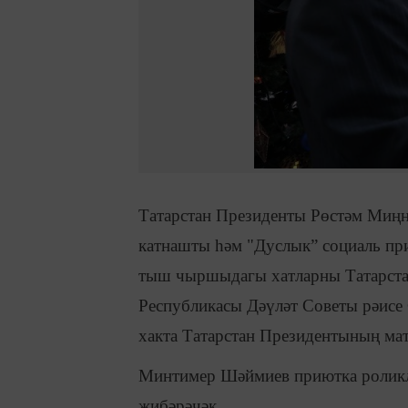
Татарстан Президенты Рөстәм Миңн
катнашты һәм "Дуслык” социаль пр
тыш чыршыдагы хатларны Татарста
Республикасы Дәүләт Советы рәисе
хакта Татарстан Президентының матб
Минтимер Шәймиев приютка роликл
җибәрәчәк.