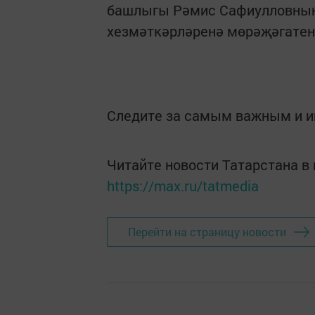
башлыгы Рәмис Сафиулловның
хезмәткәрләренә мөрәҗәг
Следите за самым важным и 
Читайте новости Татарстана 
https://max.ru/tatmedia
Перейти на страницу новости