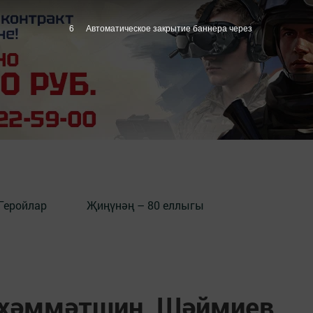
5
Автоматическое закрытие баннера через
Геройлар
Җиңүнәң – 80 еллыгы
өхәммәтшин, Шәймиев