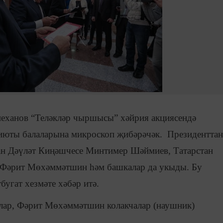
еханов “Теләкләр чыршысы” хәйрия акциясендә
июты балаларына микроскоп җибәрәчәк. Президенттан
н Дәүләт Киңәшчесе Минтимер Шәймиев, Татарстан
 Фәрит Мөхәммәтшин һәм башкалар да укыды. Бу
угат хезмәте хәбәр итә.
ар, Фәрит Мөхәммәтшин колакчалар (наушник)