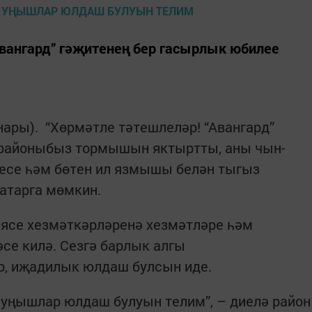
вангард” гәҗитенең бер гасырлык юбилее
нары). “Хөрмәтле тәтешлеләр! “Авангард”
районыбыз тормышын яктырт­ты, аны чын-
есе һәм бөтен ил язмышы белән тыгыз
 атарга мөмкин.
иясе хезмәткәрләренә хезмәтләре һәм
се килә. Сезгә барлык алгы
, иҗадилык юлдаш булсын иде.
 уңышлар юлдаш булуын телим”, – диелә район