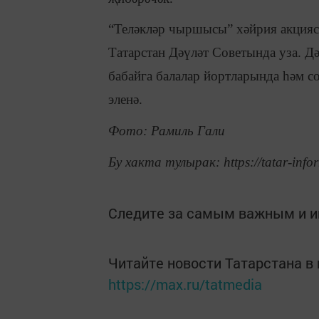
“Теләкләр чыршысы” хәйрия акцияс
Татарстан Дәүләт Советында уза.
бабайга балалар йортларында һәм с
эленә.
Фото: Рамиль Гали
Бу хакта тулырак: https://tatar-info
Следите за самым важным и 
Читайте новости Татарстана 
https://max.ru/tatmedia