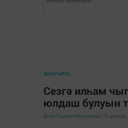
ҖӘМГЫЯТЬ
Сезгә илһам чы
юлдаш булуын 
фото: Мадина Ибатуллина,
19 декабрь 