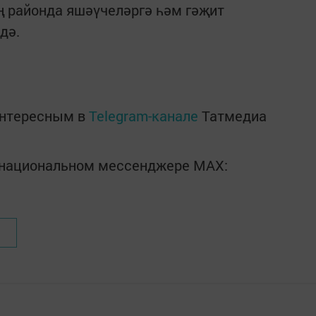
 районда яшәүчеләргә һәм гәҗит
атендә.
интересным в
Telegram-канале
Татмедиа
в национальном мессенджере MАХ: