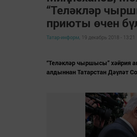
“Теләкләр чырш
приюты өчен бү
Татар-информ,
19 декабрь 2018 - 13:21
“Теләкләр чыршысы” хәйрия а
алдыннан Татарстан Дәүләт С