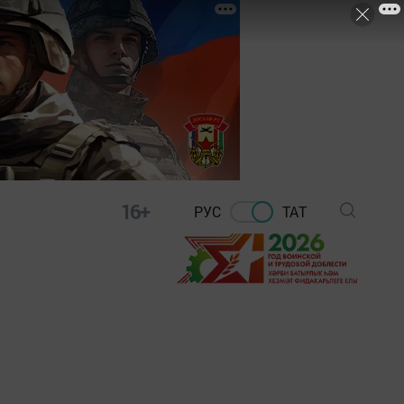
16+
РУС
ТАТ