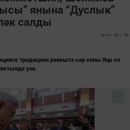
ысы” янына “Дуслык”
ләк салды
863
0
кциясе традицион рәвештә һәр елны Яңа ел
оветында уза.