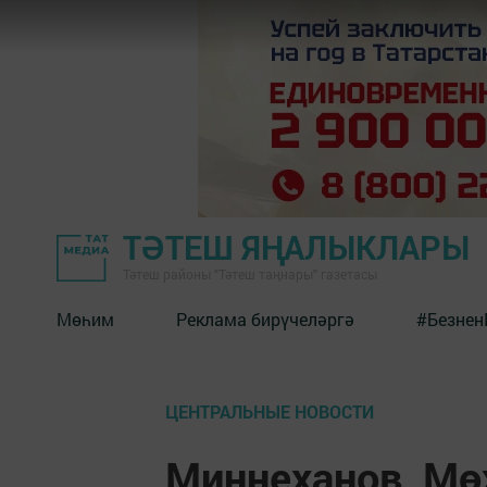
ТӘТЕШ ЯҢАЛЫКЛАРЫ
Тәтеш районы "Тәтеш таңнары" газетасы
Мөһим
Реклама бирүчеләргә
#Безнен
ЦЕНТРАЛЬНЫЕ НОВОСТИ
Миңнеханов, М