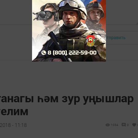
Отправить
Авторизоваться
ганагы һәм зур уңышлар
телим
2018 - 11:18
1034
0