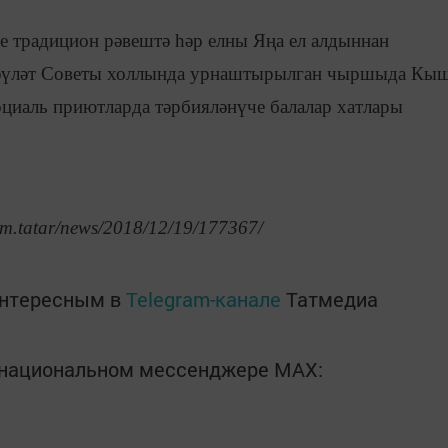
е традицион рәвештә һәр елны Яңа ел алдыннан
 Дәүләт Советы холлында урнаштырылган чыршыда Кы
оциаль приютларда тәрбияләнүче балалар хатлары
rm.tatar/news/2018/12/19/177367/
интересным в
Telegram-канале
Татмедиа
в национальном мессенджере MАХ: