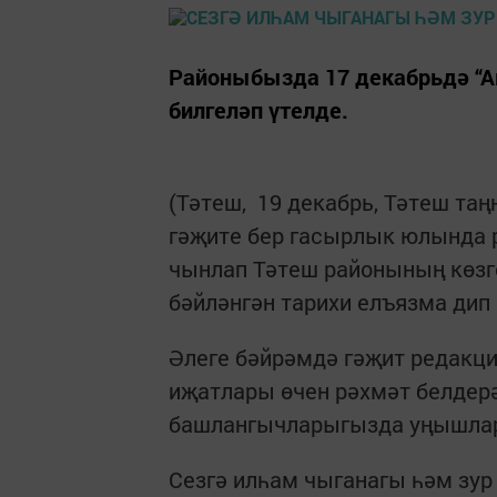
Районыбызда 17 декабрьдә “А
билгеләп үтелде.
(Тәтеш, 19 декабрь, Тәтеш таң
гәҗите бер гасырлык юлында 
чынлап Тәтеш районының көзг
бәйләнгән тарихи елъязма дип
Әлеге бәйрәмдә гәҗит редакц
иҗатлары өчен рәхмәт белдерә
башлангычларыгызда уңышлар
Сезгә илһам чыганагы һәм зур