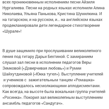
всех проникновенным исполнением песни Айзиля
Нургалиева. Песни на родных языках исполнили Алина
Николаева, Ульяна Панькова, Кристина Шумилкина. И
на татарском, и на русском, и… на английском языках
продекламировали дети легендарное стихотворение
«Шурале»!
В душе защемило при прослушивании великолепного
пения под гитару Дарьи Бехтиной. С замиранием
слушал зал песни в исполнении педагогов Веры
Земковой («Доверчивая любовь») и Румии
Шайхутдиновой («Юкка тугел»). Выступ­ление учителей
и учеников с зажигательным танцем «Ромашка»
сопровождалось несмолкающими аплодисментами.
Как всегда, на высоте была вокальная группа учителей
«Росинка». Покорил зал великолепным выступлением
ансамбль педагогов «Сандугач».