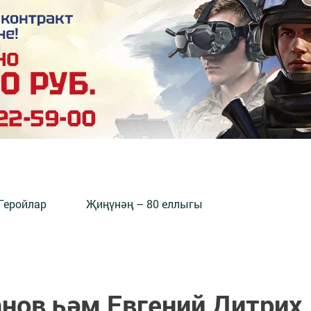
Геройлар
Җиңүнәң – 80 еллыгы
нов һәм Евгений Дитрих