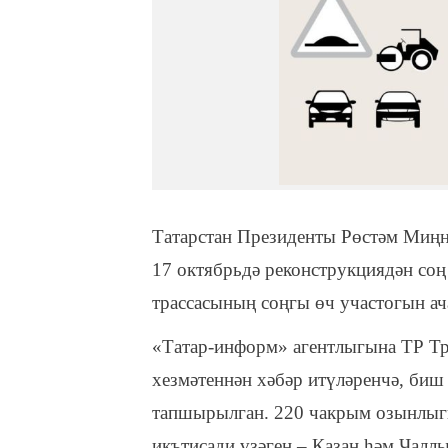
Татарстан Президенты Рөстәм Миңн
17 октябрьдә реконструкциядән соң
трассасының соңгы өч участогын ач
«Татар-информ» агентлыгына ТР Т
хезмәтеннән хәбәр итүләренчә, биш
тапшырылган. 220 чакрым озынлыг
икътисади үзәген – Казан һәм Чалл