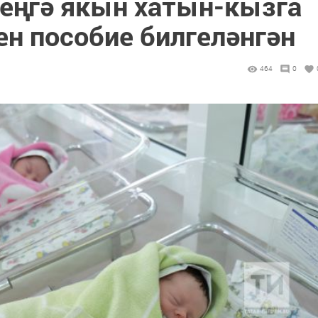
меңгә якын хатын-кызга
ен пособие билгеләнгән
464
0