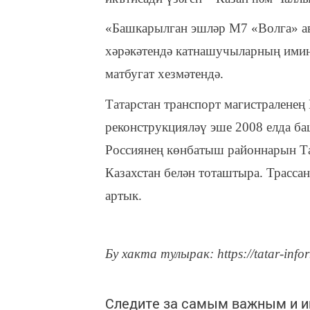
«Башкарылган эшләр М7 «Волга» а
хәрәкәтендә катнашучыларның имин
матбугат хезмәтендә.
Татарстан транспорт магистраленең
реконструкцияләү эше 2008 елда ба
Россиянең көнбатыш районнарын Та
Казахстан белән тоташтыра. Трасса
артык.
Бу хакта тулырак: https://tatar-info
Следите за самым важным и 