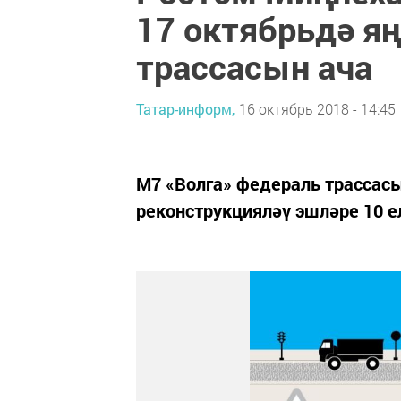
17 октябрьдә я
трассасын ача
Татар-информ,
16 октябрь 2018 - 14:45
М7 «Волга» федераль трассас
реконструкцияләү эшләре 10 е