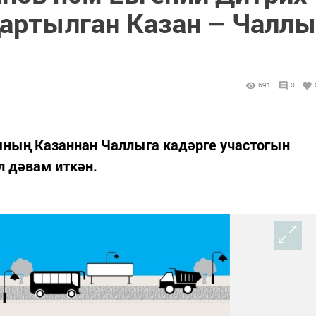
ңартылган Казан – Чалл
691
0
ының Казаннан Чаллыга кадәрге участогын
л дәвам иткән.