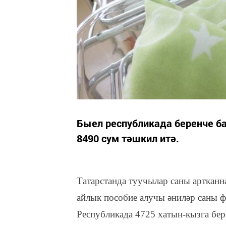
Быел республикада беренче ба
8490 сум тәшкил итә.
Татарстанда туучылар саны артканна
айлык пособие алучы әниләр саны фа
Республикада 4725 хатын-кызга бере