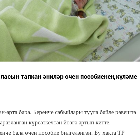
ласын тапкан әниләр өчен пособиенең күләме
н-арта бара. Беренче сабыйлары тууга бәйле рәвештә
разланган күрсәткечтән йөзгә артып китте.
нче бала өчен пособие билгеләнгән. Бу хакта ТР