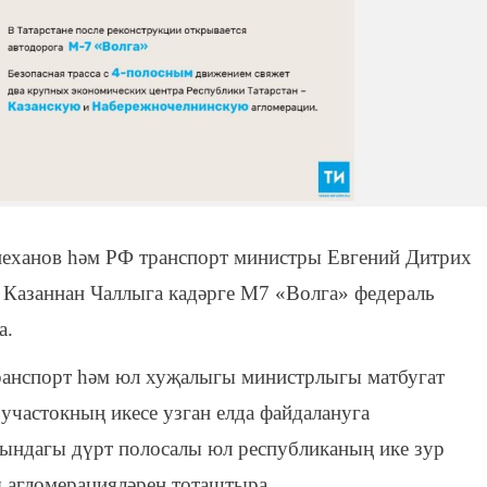
еханов һәм РФ транспорт министры Евгений Дитрих
 Казаннан Чаллыга кадәрге М7 «Волга» федераль
а.
ранспорт һәм юл хуҗалыгы министрлыгы матбугат
 участокның икесе узган елда файдалануга
ындагы дүрт полосалы юл республиканың ике зур
ы агломерацияләрен тоташтыра.