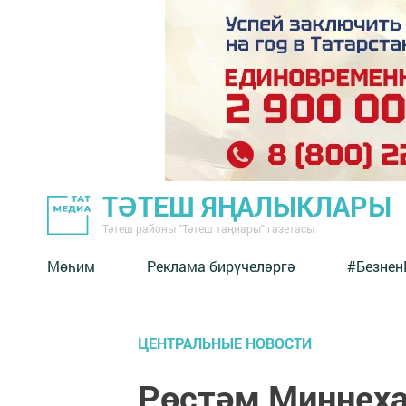
ТӘТЕШ ЯҢАЛЫКЛАРЫ
Тәтеш районы "Тәтеш таңнары" газетасы
Мөһим
Реклама бирүчеләргә
#Безнен
ЦЕНТРАЛЬНЫЕ НОВОСТИ
Рөстәм Миңнеха