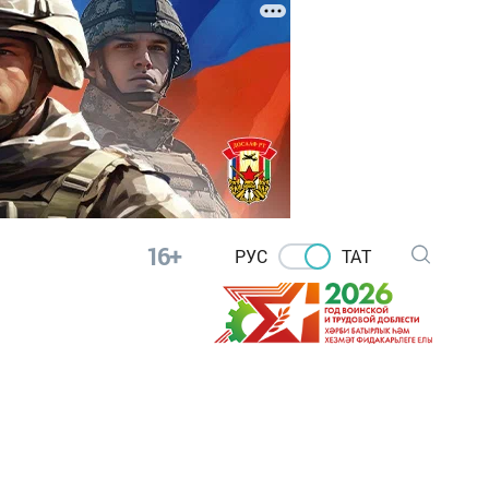
16+
РУС
ТАТ