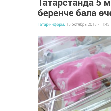
Татарстанда 5 
беренче бала өч
Татар-информ,
16 октябрь 2018 - 11:43