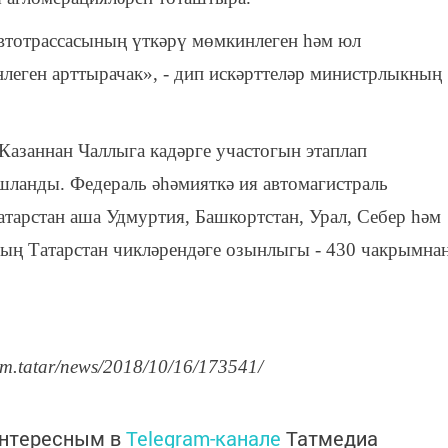
втотрассасының үткәрү мөмкинлеген һәм юл
леген арттырачак», - дип искәрттеләр министрлыкның
 Казаннан Чаллыга кадәрге участогын этаплап
шланды. Федераль әһәмияткә ия автомагистраль
тарстан аша Удмуртия, Башкортстан, Урал, Себер һәм
ның Татарстан чикләрендәге озынлыгы - 430 чакрымна
rm.tatar/news/2018/10/16/173541/
интересным в
Telegram-канале
Татмедиа