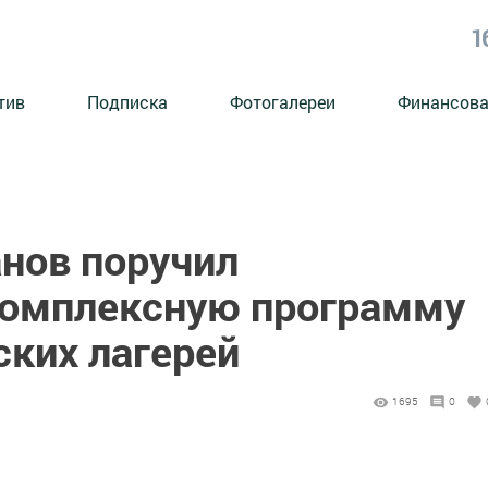
1
тив
Подписка
Фотогалереи
Финансова
нов поручил
комплексную программу
ских лагерей
1695
0