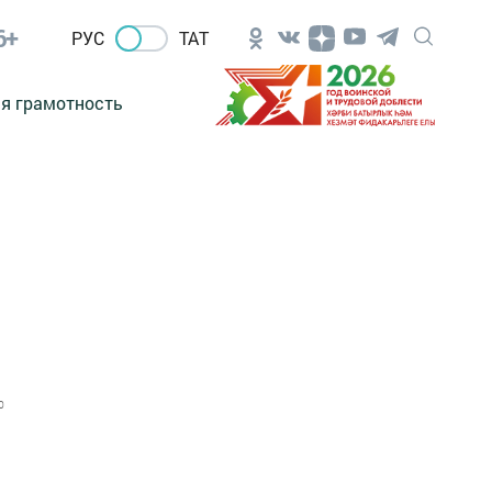
6+
РУС
ТАТ
я грамотность
0