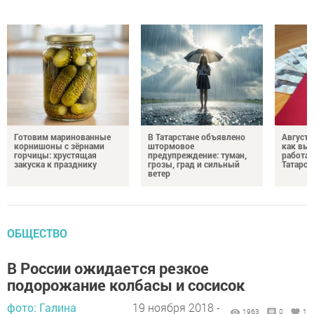
Готовим маринованные
В Татарстане объявлено
Августо
корнишоны с зёрнами
штормовое
как выр
горчицы: хрустящая
предупреждение: туман,
работа
закуска к празднику
грозы, град и сильный
Татарст
ветер
ОБЩЕСТВО
В России ожидается резкое
подорожание колбасы и сосисок
фото: Галина
19 ноября 2018 -
1963
0
1