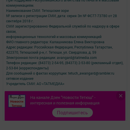
При поддержке Республиканского агентства по печати и массовым
коммуникациям.
Наименование СМИ: Тетюшские зори
№ записи о регистрации СМИ, дата: серия Эл № ФС77-73780 от 28
сентября 2018 г.
СМИ зарегистрированно Федеральной службой по надзору в сфере
связи,
информационных технологий и массовых коммуникаций
ФИО главного редактора: Калашникова Елена Викторовна
Адрес редакции: Российская Федерация, Республика Татарстан,
422370, Тетюшский р-н, г. Тетюши, ул. Свердлова, д. 59
Электронная почта редакции: avangard@tatmedia.com
Телефон редакции: (84373) 2-54-95, (84373) 2-53-80 (рекламный отдел),
2-53-84 (корреспонденты)
Для сообщений о фактах коррупции: tetuch_awangard@rambler.ru
сетевое издание
Учредитель СМИ: АО «ТАТМЕДИА»
Антикоррупционная политика
На канале Дзен "Новости Тетюш" -
АО «ТАТМЕДИА» использует «cookie»
для персонализации сервисов и
интересная и полезная информация
удобства пользователей сайтом.
Использование «cookie» можно отменить в настройках браузера.
Подпишитесь
Политика конфиденциальности