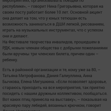
мероприятиях, организовывать поездки по
республике», – говорит Нина Григорьевна, которая на
своем пос­ту работает более 10 лет. Основной акцент
она делает на том, что у юных тетюшан есть
возможность заниматься в ДШИ лепкой, рисованием,
играть на музыкальных инструментах, что с успехом
они и делают.
На Фестивале творчества инвалидов, прошедшем в
РДК, новым членам общества с доб­рыми пожеланиями
были вручены три членских билета, причем один –
ребенку.
Есть в районной организации и те, кому уже за 80, –
Татьяна Митрофанова, Дания Галиуллина, Анна
Бычкова, Елена Мигушкина. «Если позволяет здоровье,
стараюсь приходить на все мероприятия, так приятно
посидеть с нашим дружным коллективом, пообщаться.
Вот каких птиц принесла на выставку», – показывая на
красивую пару лебедей, вязанных крючком, говорит