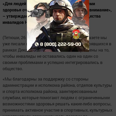
«Для людей с ограниченными возможностями
здоровья очень важно чувствовать заботу, внимание»,
– утверждает председатель районного Общества
инвалидов Нина Халикова.
(Тетюши, 26 декабря, "Тетюшские зори"). В газете мы
уже писали о районных мероприятиях, состоявшихся в
рамках Декады инвалидов, все они направлены на то,
чтобы инвалиды не оставались один на один со
своими проблемами и успешно интегрировались в
общество.
«Мы благодарны за поддержку со стороны
администрации и исполкома района, отделов культуры
и спорта исполкома района, заинтересованным
службам, которые помогают людям с ограниченными
возможностями здоровья решать какие-либо вопросы,
принимать активное участие в спортивных, культурных