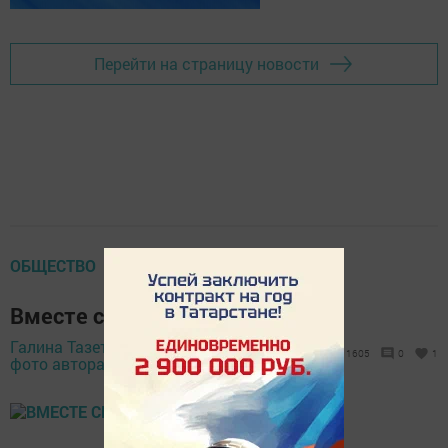
Перейти на страницу новости
ОБЩЕСТВО
Вместе сможем больше
Галина Тазетдинова,
26 декабря 2018 -
1605
0
1
фото автора,
12:57