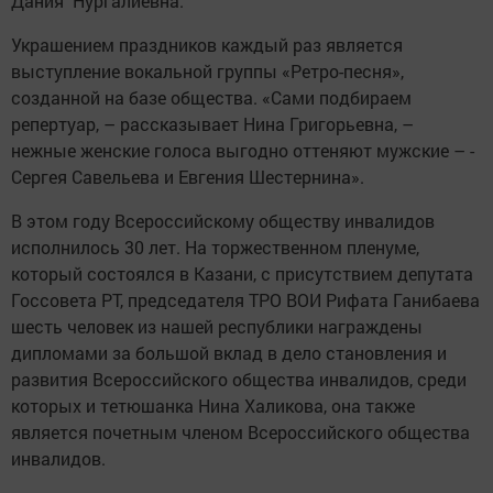
Дания Нургалиевна.
Украшением праздников каждый раз является
выступление вокальной группы «Рет­ро-песня»,
созданной на базе общества. «Сами подбираем
репертуар, – рассказывает Нина Григорьевна, –
нежные женские голоса выгодно оттеняют мужские – ­
Сергея Савельева и ­Евгения Шестернина».
В этом году Всероссийскому обществу инвалидов
исполнилось 30 лет. На торжественном пленуме,
который состоялся в Казани, с присутствием депутата
Госсовета РТ, председателя ТРО ВОИ Рифата Ганибаева
шесть человек из нашей республики награждены
дипломами за большой вклад в дело становления и
развития Всероссийского общес­тва инвалидов, среди
которых и тетюшанка Нина Халикова, она также
является почетным членом Всероссийского общества
инвалидов.