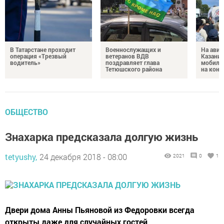
В Татарстане проходит
Военнослужащих и
На авиа
операция «Трезвый
ветеранов ВДВ
Казани 
водитель»
поздравляет глава
мобиль
Тетюшского района
на конт
ОБЩЕСТВО
Знахарка предсказала долгую жизнь
tetyushy,
24 декабря 2018 - 08:00
2021
0
1
Двери дома Анны Пьяновой из Федоровки всегда
открыты даже для случайных гостей.