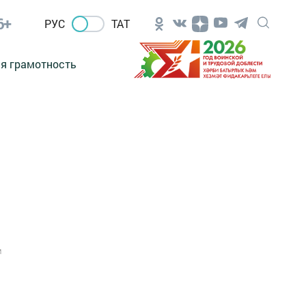
6+
РУС
ТАТ
я грамотность
1