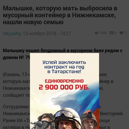
Малышке, которую мать выбросила в
мусорный контейнер в Нижнекамске,
нашли новую семью
tetyushy,
13 ноября 2018 - 14:27
1449
0
2
Малышку нашел бездомный в мусорном баке рядом с
домом № 79 по улице Сююмбике.
(Казань, 13 ноября, «Татар-информ»). Малышке,
которую мать выбросила в мусорный контейнер в
Нижнекамске, нашли новую приемную семью,
сообщает портал «НТР-24».
Сотрудники органов опеки и попечительства
Нижнекамска дали девочке имя, ее назвали Викторией.
Ранее ИА «Татар-информ» сообщало, что в конце
октября в Нижнекамске бездомный обнаружил в