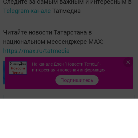
Следите за самым важным и интересным в
Telegram-канале
Татмедиа
Читайте новости Татарстана в
национальном мессенджере MАХ:
https://max.ru/tatmedia
На канале Дзен "Новости Тетюш" -
интересная и полезная информация
Подпишитесь
Перейти на страницу новости