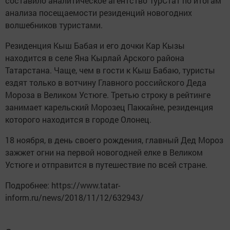
составило аналитическое агентство ТурСтат по итогам
анализа посещаемости резиденций новогодних
волшебников туристами.
Резиденция Кыш Бабая и его дочки Кар Кызы
находится в селе Яна Кырлай Арского района
Татарстана. Чаще, чем в гости к Кыш Бабаю, туристы
ездят только в вотчину Главного российского Деда
Мороза в Великом Устюге. Третью строку в рейтинге
занимает карельский Морозец Паккайне, резиденция
которого находится в городе Олонец.
18 ноября, в день своего рождения, главный Дед Мороз
зажжет огни на первой новогодней елке в Великом
Устюге и отправится в путешествие по всей стране.
Подробнее: https://www.tatar-
inform.ru/news/2018/11/12/632943/