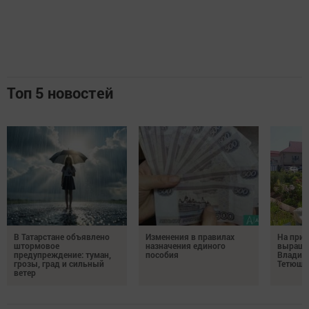
Топ 5 новостей
В Татарстане объявлено
Изменения в правилах
На при
штормовое
назначения единого
выращи
предупреждение: туман,
пособия
Владим
грозы, град и сильный
Тетюш
ветер