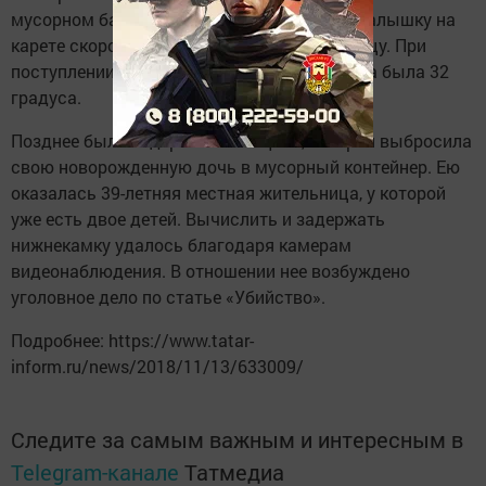
мусорном баке новорожденную девочку. Малышку на
карете скорой помощи доставили в больницу. При
поступлении в клинику температура ребенка была 32
градуса.
Позднее была задержана женщина, которая выбросила
свою новорожденную дочь в мусорный контейнер. Ею
оказалась 39-летняя местная жительница, у которой
уже есть двое детей. Вычислить и задержать
нижнекамку удалось благодаря камерам
видеонаблюдения. В отношении нее возбуждено
уголовное дело по статье «Убийство».
Подробнее: https://www.tatar-
inform.ru/news/2018/11/13/633009/
Следите за самым важным и интересным в
Telegram-канале
Татмедиа