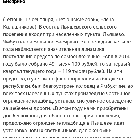
Бисярино.
(Тетюши, 17 сентября, «Тетюшские зори», Елена
Калашникова). В состав Льяшевского сельского
поселения входят три населенных пунк­та: Льяшево,
Ямбухтино и Большое Бисярино. За последние четыре
года наблюдается значительная динамика
поступления средств по самообложению. Если в 2014
году было собрано 49 тысяч 100 руб­лей, то за первый
квартал текущего года – 119 тысяч рублей. На эти
средства, с учетом софинансирования из бюджета
республики, был благоустроен колодец в Ямбухтине, во
всех трех населенных пунктах произведено частичное
ограждение кладбищ, установлено уличное освещение,
защебенены дороги. «В этом году нами приобретены
две бензокосы для обкоса территории поселения,
продолжено ограждение кладбища в Льяшеве, идет
установка новых светильников, для экономии
электроэнергии на днях оснастим таймерами уличное