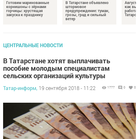
Готовим маринованные
В Татарстане объявлено
Августо
корнишоны с зёрнами
штормовое
как выр
горчицы: хрустящая
предупреждение: туман,
работа
закуска к празднику
грозы, град и сильный
Татарст
ветер
ЦЕНТРАЛЬНЫЕ НОВОСТИ
В Татарстане хотят выплачивать
пособие молодым специалистам
сельских организаций культуры
Татар-информ,
19 сентября 2018 - 11:22
1777
0
0