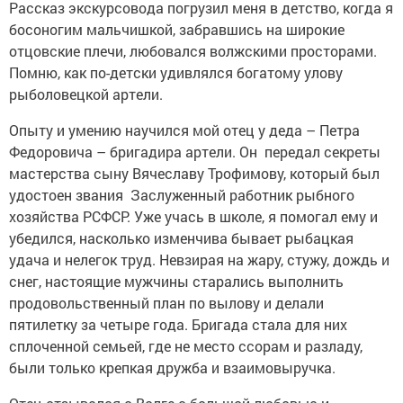
Рассказ экскурсовода погрузил меня в детство, когда я
босоногим мальчишкой, забравшись на широкие
отцовские плечи, любовался волжскими просторами.
Помню, как по-детски удивлялся богатому улову
рыболовецкой артели.
Опыту и умению научился мой отец у деда – Петра
Федоровича – бригадира артели. Он передал секреты
мастерства сыну Вячеславу Трофимову, который был
удостоен звания Заслуженный работник рыбного
хозяйства РСФСР. Уже учась в школе, я помогал ему и
убедился, насколько изменчива бывает рыбацкая
удача и нелегок труд. Невзирая на жару, стужу, дождь и
снег, настоящие мужчины старались выполнить
продовольственный план по вылову и делали
пятилетку за четыре года. Бригада стала для них
сплоченной семьей, где не место ссорам и разладу,
были только крепкая дружба и взаимовыручка.