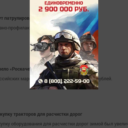
т патрулировать леса
вно-профилактическое мероприятие «Ель».
вело «Роскачество»
ссийских марок стоимостью от 199 до 4940 рублей.
покупку тракторов для расчистки дорог
купку оборудования для расчистки дорог зимой был увели