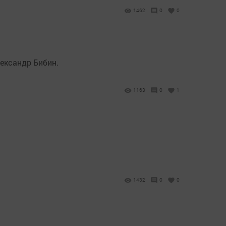
1462
0
0
лександр Бибин.
1163
0
1
1432
0
0