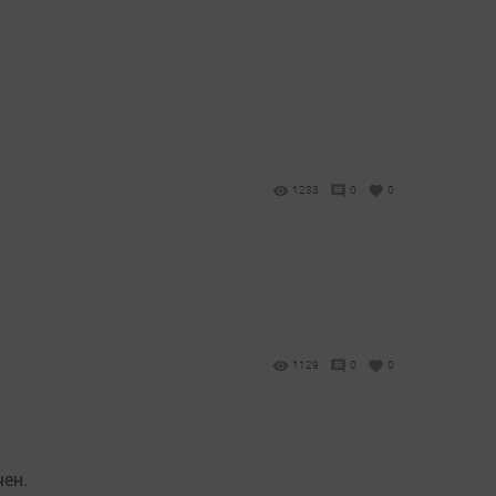
1233
0
0
1129
0
0
чен.