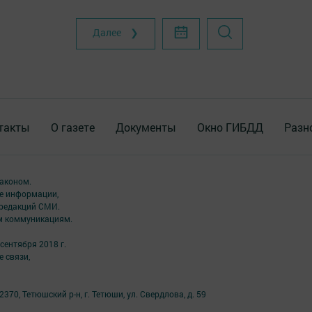
Далее ❯
такты
О газете
Документы
Окно ГИБДД
Разн
аконом.
ме информации,
 редакций СМИ.
ым коммуникациям.
сентября 2018 г.
 связи,
70, Тетюшский р-н, г. Тетюши, ул. Свердлова, д. 59