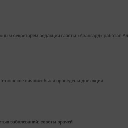
енным сек­ретарем редакции газеты «Авангард» работал А
Тетюшское сияния» были проведены две акции.
стых заболеваний: советы врачей