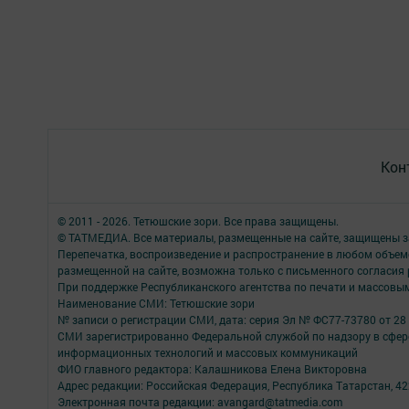
Кон
© 2011 - 2026. Тетюшские зори. Все права защищены.
© ТАТМЕДИА. Все материалы, размещенные на сайте, защищены з
Перепечатка, воспроизведение и распространение в любом объе
размещенной на сайте, возможна только с письменного согласия
При поддержке Республиканского агентства по печати и массов
Наименование СМИ: Тетюшские зори
№ записи о регистрации СМИ, дата: серия Эл № ФС77-73780 от 28 
СМИ зарегистрированно Федеральной службой по надзору в сфере
информационных технологий и массовых коммуникаций
ФИО главного редактора: Калашникова Елена Викторовна
Адрес редакции: Российская Федерация, Республика Татарстан, 4223
Электронная почта редакции: avangard@tatmedia.com