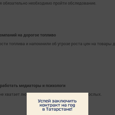
 обязательно необходимо пройти обследование.
омпаний на дорогое топливо
сти топлива и напомнили об угрозе роста цен на товары 
 работать медиаторы и психологи
не хватает любви и внимания со стороны взрослых.