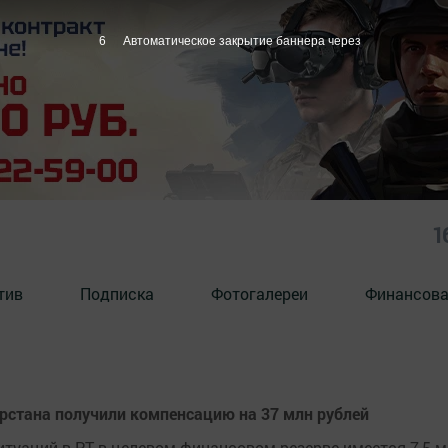
5
Автоматическое закрытие баннера через
1
тив
Подписка
Фотогалереи
Финансова
рстана получили компенсацию на 37 млн рублей
туаций в РТ в целевом финансовом резерве имеется 7,5 