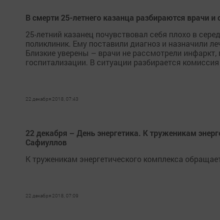
В смерти 25-летнего казанца разбираются врачи и
25-летний казанец почувствовал себя плохо в сере
поликлиник. Ему поставили диагноз и назначили леч
Близкие уверены – врачи не рассмотрели инфаркт,
госпитализации. В ситуации разбирается комиссия
22 декабря 2018, 07:43
22 декабря – День энергетика. К труженикам энер
Сафиуллов
К труженикам энергетического комплекса обращае
22 декабря 2018, 07:09