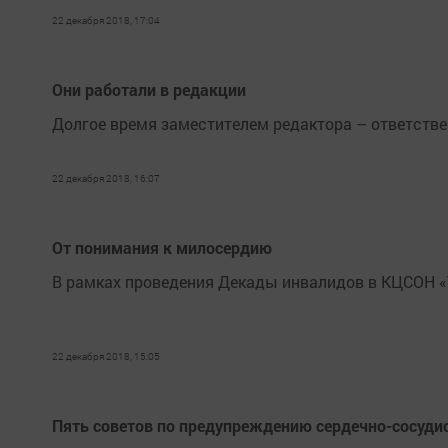
22 декабря 2018, 17:04
Они работали в редакции
Долгое время замес­тителем редактора – ответств
22 декабря 2018, 16:07
От понимания к милосердию
В рамках проведения Декады инвалидов в КЦСОН «
22 декабря 2018, 15:05
Пять советов по предупреждению сердечно-сосуди