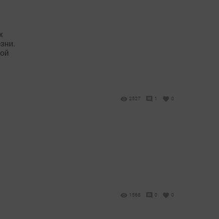
х
зни.
ной
2527
1
0
1568
0
0