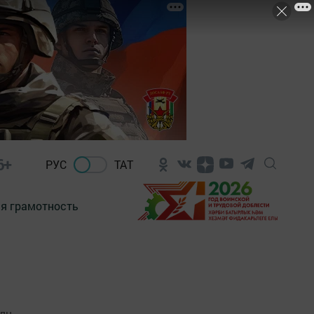
6+
РУС
ТАТ
я грамотность
млн