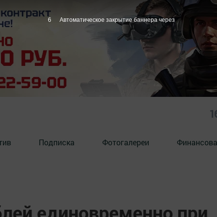
5
Автоматическое закрытие баннера через
1
тив
Подписка
Фотогалереи
Финансова
блей единовременно при