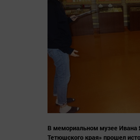
В мемориальном музее Ивана 
Тетюшского края» прошел исто