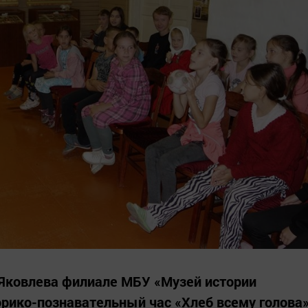
Яковлева филиале МБУ «Музей истории
рико-познавательный час «Хлеб всему голова