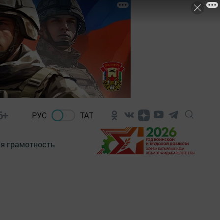
6+
РУС
ТАТ
я грамотность