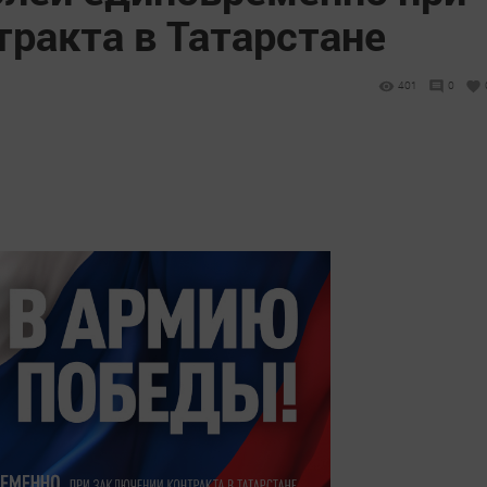
ракта в Татарстане
401
0