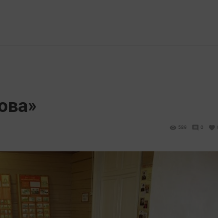
ова»
589
0