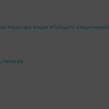
диа
#Авангард
#герои
#Победе75
#защитникиОт
ru/tatmedia