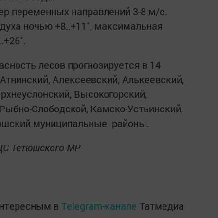
ер переменных направлений 3-8 м/с.
уха ночью +8..+11˚, максимальная
.+26˚.
асность лесов прогнозируется в 14
Атнинский, Алексеевский, Алькеевский,
ерхнеуслонский, Высокогорский,
Рыбно-Слободской, Камско-Устьинский,
тюшский муниципальные районы.
ДС Тетюшского МР
интересным в
Telegram-канале
Татмедиа