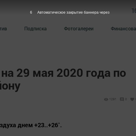
1
5
Автоматическое закрытие баннера через
тив
Подписка
Фотогалереи
Финансова
на 29 мая 2020 года по
йону
1291
0
духа днем +23..+26˚.