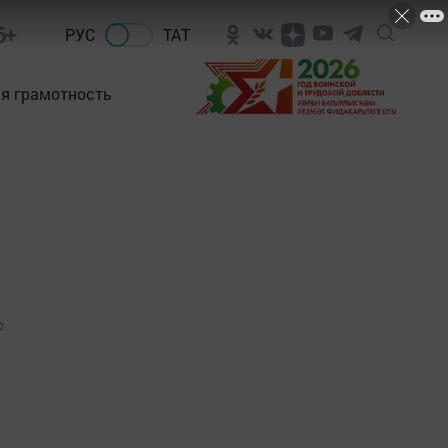
6+
РУС
ТАТ
я грамотность
0