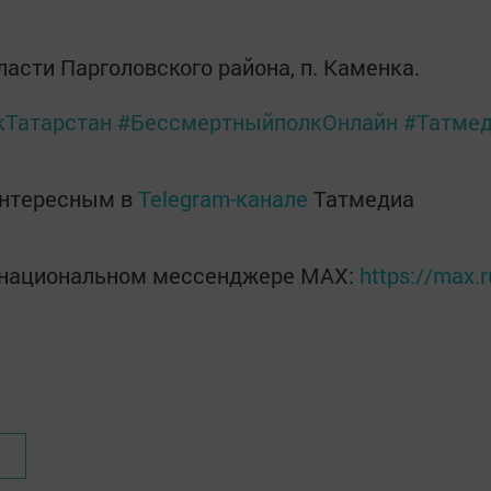
асти Парголовского района, п. Каменка.
Татарстан
#БессмертныйполкОнлайн
#Татме
интересным в
Telegram-канале
Татмедиа
в национальном мессенджере MАХ:
https://max.