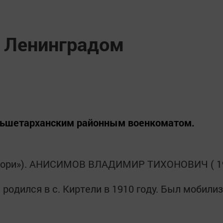
д Ленинградом
льшетарханским районным военкоматом.
 зори»). АНИСИМОВ ВЛАДИМИР ТИХОНОВИЧ ( 19
родился в с. Киртели в 1910 году. Был мобил