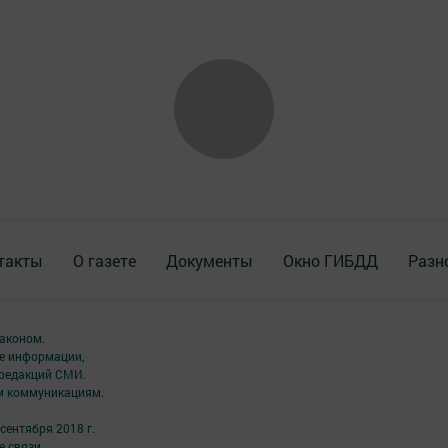
такты
О газете
Документы
Окно ГИБДД
Разн
аконом.
ме информации,
 редакций СМИ.
ым коммуникациям.
сентября 2018 г.
 связи,