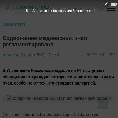
НОВОСТИ ТЕТЮШ
16+
4
Автоматическое закрытие баннера через
Газета "Авангард" - Тетюшский район
ОБЩЕСТВО
Содержание медоносных пчел
регламентировано
tetyushy,
6 июня 2020 - 07:59
1187
0
1
В Управление Россельхознадзора по РТ поступают
обращения от граждан, которые становятся жертвами
пчел, особенно от тех, кто страдает аллергией.
(Тетюши, 6 июня, «Тетюшские зори»). «Зачастую