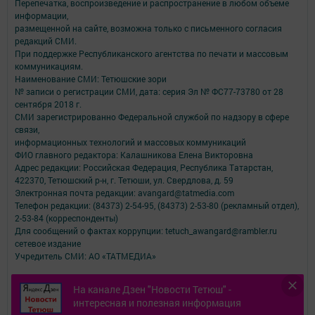
Перепечатка, воспроизведение и распространение в любом объеме
информации,
размещенной на сайте, возможна только с письменного согласия
редакций СМИ.
При поддержке Республиканского агентства по печати и массовым
коммуникациям.
Наименование СМИ: Тетюшские зори
№ записи о регистрации СМИ, дата: серия Эл № ФС77-73780 от 28
сентября 2018 г.
СМИ зарегистрированно Федеральной службой по надзору в сфере
связи,
информационных технологий и массовых коммуникаций
ФИО главного редактора: Калашникова Елена Викторовна
Адрес редакции: Российская Федерация, Республика Татарстан,
422370, Тетюшский р-н, г. Тетюши, ул. Свердлова, д. 59
Электронная почта редакции: avangard@tatmedia.com
Телефон редакции: (84373) 2-54-95, (84373) 2-53-80 (рекламный отдел),
2-53-84 (корреспонденты)
Для сообщений о фактах коррупции: tetuch_awangard@rambler.ru
сетевое издание
Учредитель СМИ: АО «ТАТМЕДИА»
Антикоррупционная политика
На канале Дзен "Новости Тетюш" -
АО «ТАТМЕДИА» использует «cookie»
для персонализации сервисов и
интересная и полезная информация
удобства пользователей сайтом.