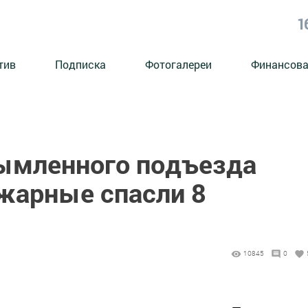
1
тив
Подписка
Фотогалереи
Финансова
дымленного подъезда
жарные спасли 8
10845
0