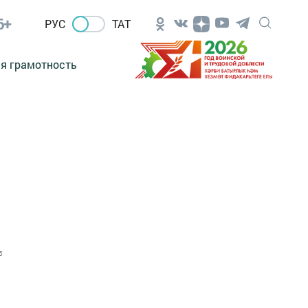
6+
РУС
ТАТ
я грамотность
5