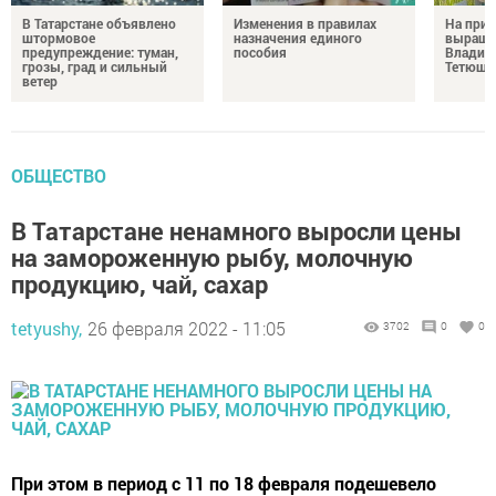
В Татарстане объявлено
Изменения в правилах
На при
штормовое
назначения единого
выращи
предупреждение: туман,
пособия
Владим
грозы, град и сильный
Тетюш
ветер
ОБЩЕСТВО
В Татарстане ненамного выросли цены
на замороженную рыбу, молочную
продукцию, чай, сахар
tetyushy,
26 февраля 2022 - 11:05
3702
0
0
При этом в период с 11 по 18 февраля подешевело