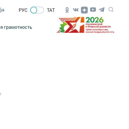
6+
РУС
ТАТ
я грамотность
0