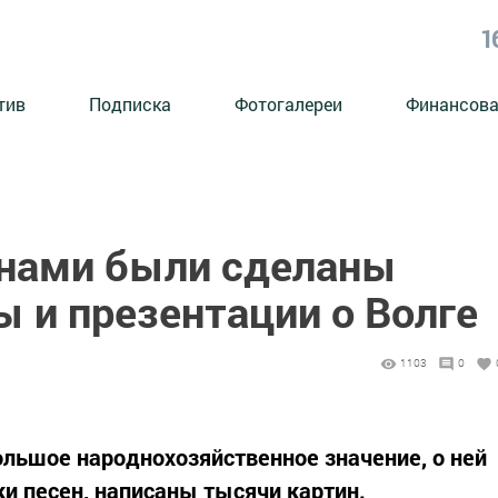
1
тив
Подписка
Фотогалереи
Финансова
ами были сделаны
ы и презентации о Волге
1103
0
ольшое народнохозяйственное значение, о ней
ки песен, написаны тысячи картин.