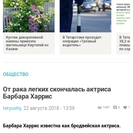
Кустик декоративной
В Татарстане проходит
В Татар
калины привезла
операция «Трезвый
38,2 км
жительнице Киртелей из
водитель»
планы 
Казани
по озд
ОБЩЕСТВО
От рака легких скончалась актриса
Барбара Харрис
tetyushy,
22 августа 2018 - 13:59
1067
0
1
Барбара Харрис известна как бродвейская актриса.