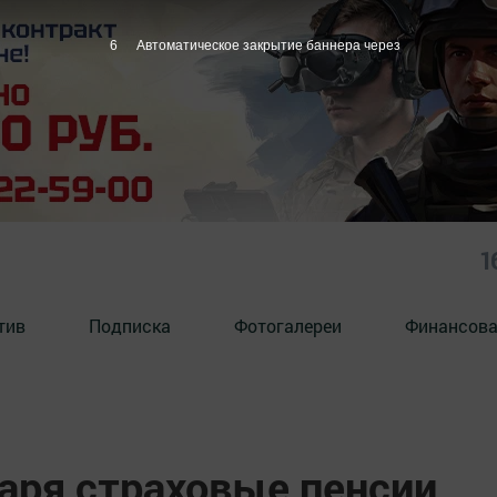
5
Автоматическое закрытие баннера через
1
тив
Подписка
Фотогалереи
Финансова
варя страховые пенсии