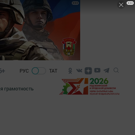
6+
РУС
ТАТ
я грамотность