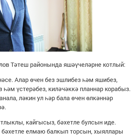
ов Тәтеш рай­онында яшәүчеләрне котлый:
се. Алар өчен без эшлибез һәм яшибез,
 һәм үстерәбез, киләчәккә планнар корабыз.
нала, ләкин ул һәр бала өчен өлкәннәр
ә.
лыклы, кайгысыз, бәхетле булсын иде.
т бәхетле елмаю балкып торсын, хыяллары