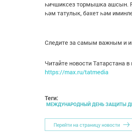
һичшиксез тормышка ашсын. Р
һәм татулык, бәхет һәм иминле
Следите за самым важным и 
Читайте новости Татарстана 
https://max.ru/tatmedia
Теги:
МЕЖДУНАРОДНЫЙ ДЕНЬ ЗАЩИТЫ Д
Перейти на страницу новости