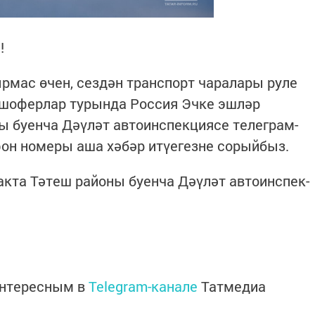
!
рмас өчен, сездән транспорт чаралары руле
 шоферлар турында Россия Эчке эшләр
у­енча Дәү­ләт автоинс­пек­ция­се телеграм-
он номеры аша хәбәр итүегез­не сорыйбыз.
кта Тәтеш районы бу­енча Дәү­ләт автоинс­пек­
интересным в
Telegram-канале
Татмедиа