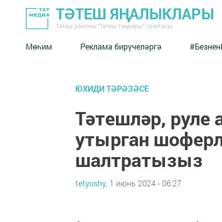
ТӘТЕШ ЯҢАЛЫКЛАРЫ
Тәтеш районы "Тәтеш таңнары" газетасы
Мөһим
Реклама бирүчеләргә
#Безнен
ЮХИДИ ТӘРӘЗӘСЕ
Тәтешләр, руле 
утырган шоферл
шалтратызыз
tetyushy,
1 июнь 2024 - 06:27