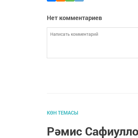
Нет комментариев
КӨН ТЕМАСЫ
Рәмис Сафиулло