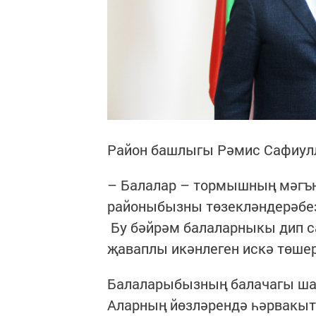
Район башлыгы Рәмис Сафиулл
– Балалар – тормышның мәгънә
районыбызны төзеклән­дерәбез
Бу бәйрәм балаларныкы дип са
җаваплы икәнлеген искә төшер
Балаларыбызның балачагы шат
Аларның йөзләрендә һәр­вакы