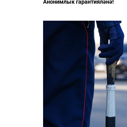
Анонимлык гарантияләнә!