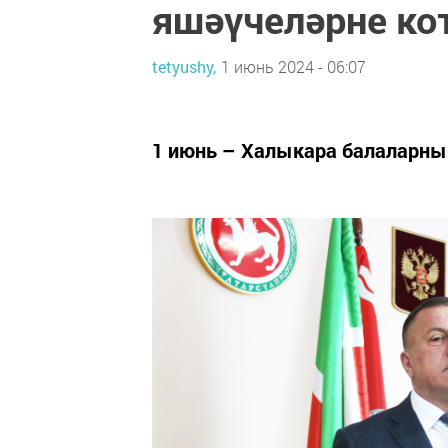
яшәүчеләрне ко
tetyushy,
1 июнь 2024 - 06:07
1 июнь – Халыкара балаларны 