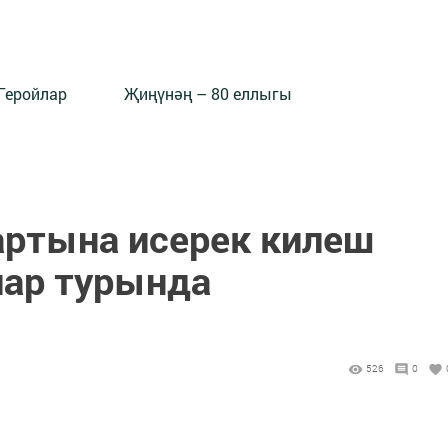
Геройлар
Җиңүнәң – 80 еллыгы
артына исерек килеш
ар турында
526
0