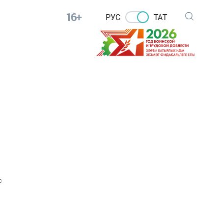
16+
РУС
ТАТ
0