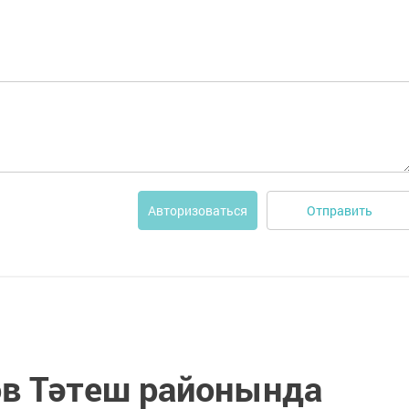
Отправить
Авторизоваться
в Тәтеш рай­онында