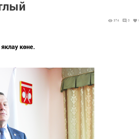
тлый
374
0
яклау көне.