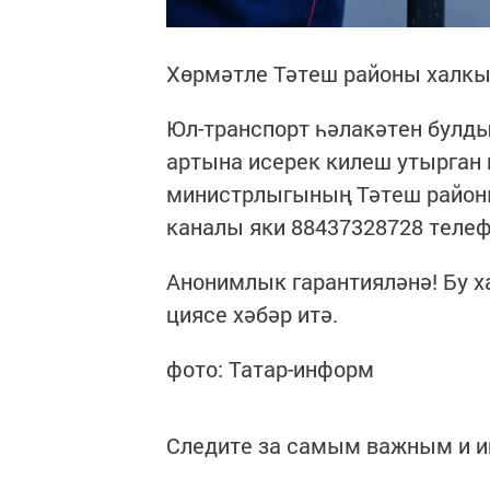
Хөрмәтле Тәтеш районы халкы
Юл-транспорт һәлакәтен булды
артына исерек килеш утырган
министр­лыгының Тәтеш районы б
каналы яки 88437328728 телеф
Анонимлык гарантияләнә! Бу ха
ция­се хәбәр итә.
фото: Татар-информ
Следите за самым важным и 