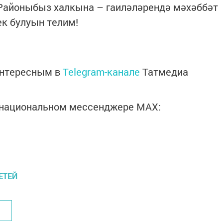
айоныбыз халкына – гаиләләрендә мәхәббәт
к булуын ­телим!
интересным в
Telegram-канале
Татмедиа
в национальном мессенджере MАХ:
ЕТЕЙ