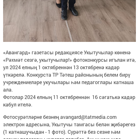
«Авангард» газетасы редакциясе Укытучылар көненә
«Рәхмәт сезгә, укытучылар!» фотоконкурсы игълан итә,
ул 2024 елның 1 октябреннән 13 октябренә кадәр
үткәрелә. Конкурста ТР Тәтеш районының белем бирү
учреждениеләре укучылары һәм педагоглары катнаша
ала.
Фотолар 2024 елның 11 октябреннән 16 сәгатькә кадәр
кабул ителә.
Фотосурәтләрне безнең avangard@tatmedia.com
электрон адресына, Укытучы тамгасы белән җибәрегез
(1 катнашучыдан - 1 фото). Сурәттә без сезне һәм