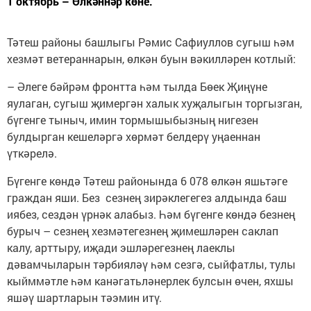
1 октябрь – Өлкәннәр көне.
Тәтеш районы башлыгы Рәмис Сафиуллов сугыш һәм
хезмәт ветераннарын, өлкән буын вәкилләрен котлый:
– Әлеге бәйрәм фронтта һәм тылда Бөек Җиңүне
яулаган, ­сугыш җимергән халык хуҗалыгын торгызган,
бүгенге тыныч, имин тормышыбызның нигезен
булдырган кешеләргә хөрмәт белдерү уңаеннан
үткәрелә.
Бүгенге көндә Тәтеш районында 6 078 өлкән яшьтәге
граждан яши. Без сезнең зирәклегегез алдында баш
иябез, сездән үрнәк алабыз. Һәм бүгенге көндә безнең
бурыч – сезнең хезмәтегезнең җимешләрен саклап
калу, арттыру, иҗади эшләрегезнең лаеклы
дәвамчыларын тәрбияләү һәм сезгә, сыйфатлы, тулы
кыйммәтле һәм канәгатьләнерлек булсын өчен, яхшы
яшәү шартларын тәэмин итү.