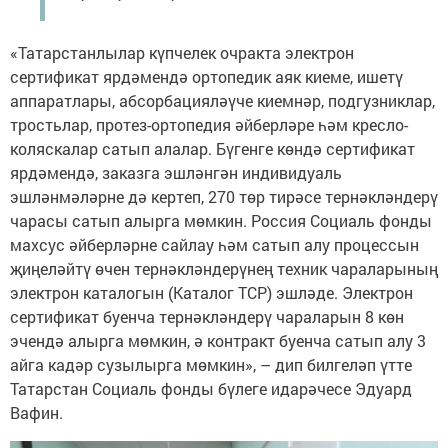
«Татарстанлылар күпчелек очракта электрон
сертификат ярдәмендә ортопедик аяк киеме, ишетү
аппаратлары, абсорбацияләүче киемнәр, подгузниклар,
тростьлар, протез-ортопедия әйберләре һәм кресло-
коляскалар сатып алалар. Бүгенге көндә сертификат
ярдәмендә, заказга эшләнгән индивидуаль
эшләнмәләрне дә кертеп, 270 төр тирәсе тернәкләндерү
чарасы сатып алырга мөмкин. Россия Социаль фонды
махсус әйберләрне сайлау һәм сатып алу процессын
җиңеләйтү өчен тернәкләндерүнең техник чараларының
электрон каталогын (Каталог ТСР) эшләде. Электрон
сертификат буенча тернәкләндерү чараларын 8 көн
эчендә алырга мөмкин, ә контракт буенча сатып алу 3
айга кадәр сузылырга мөмкин», – дип билгеләп үтте
Татарстан Социаль фонды бүлеге идарәчесе Эдуард
Вафин.