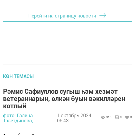
Перейти на страницу новости
КӨН ТЕМАСЫ
Рәмис Сафиуллов сугыш һәм хезмәт
ветераннарын, өлкән буын вәкилләрен
котлый
фото: Галина
1 октябрь 2024 -
316
0
0
Тазетдинова,
06:43