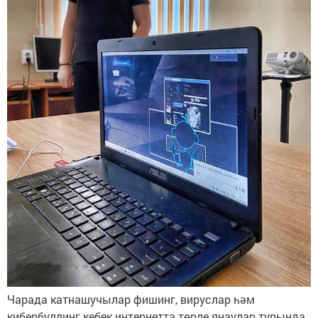
Чарада катнашучылар фишинг, вируслар һәм
кибербуллинг кебек интернетта төрле янаулар турында