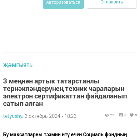
Отправить
Авторизоваться
ҖӘМГЫЯТЬ
3 меңнән артык татарстанлы
тернәкләндерүнең техник чараларын
электрон сертификаттан файдаланып
сатып алган
tetyushy,
3 октябрь 2024 - 10:23
235
0
0
Бу максатларны тәэмин итү өчен Социаль фондның