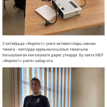
2 октябрьдә «Форпост» үзәге активистлары мөһим
темага - челтәрдә куркынычсызлык темасына
багышланган мәгълүмати дәрес үткәрде. Бу хакта МБУ
«Форпост» үзәге» хәбәр итә.