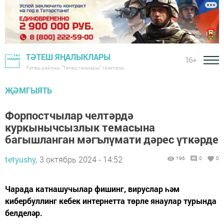
ТӘТЕШ ЯҢАЛЫКЛАРЫ
16+
Тәтеш районы "Тәтеш таңнары" газетасы
ҖӘМГЫЯТЬ
Форпостчылар челтәрдә
куркынычсызлык темасына
багышланган мәгълүмати дәрес үткәрде
tetyushy,
3 октябрь 2024 - 14:52
196
0
0
Чарада катнашучылар фишинг, вируслар һәм
кибербуллинг кебек интернетта төрле янаулар турында
белделәр.