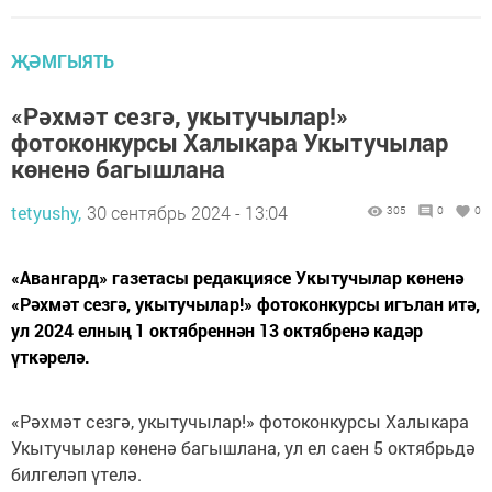
ҖӘМГЫЯТЬ
«Рәхмәт сезгә, укытучылар!»
фотоконкурсы Халыкара Укытучылар
көненә багышлана
tetyushy,
30 сентябрь 2024 - 13:04
305
0
0
«Авангард» газетасы редакциясе Укытучылар көненә
«Рәхмәт сезгә, укытучылар!» фотоконкурсы игълан итә,
ул 2024 елның 1 октябреннән 13 октябренә кадәр
үткәрелә.
«Рәхмәт сезгә, укытучылар!» фотоконкурсы Халыкара
Укытучылар көненә багышлана, ул ел саен 5 октябрьдә
билгеләп үтелә.