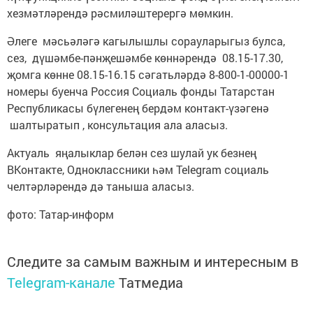
хезмәтләрендә рәсмиләштерергә мөмкин.
Әлеге мәсьәләгә кагылышлы сорауларыгыз булса,
сез, дүшәмбе-пәнҗешәмбе көннәрендә 08.15-17.30,
җомга көнне 08.15-16.15 сәгатьләрдә 8-800-1-00000-1
номеры буенча Россия Социаль фонды Татарстан
Республикасы бүлегенең бердәм контакт-үзәгенә
шалтыратып , консультация ала аласыз.
Актуаль яңалыклар белән сез шулай ук безнең
ВКонтакте, Одноклассники һәм Telegram социаль
челтәрләрендә дә таныша аласыз.
фото: Татар-информ
Следите за самым важным и интересным в
Telegram-канале
Татмедиа