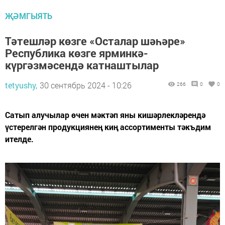
ҖӘМГЫЯТЬ
Тәтешләр көзге «Осталар шәһәре»
Республика көзге ярминкә-
күргәзмәсендә катнаштылар
tetyushy,
30 сентябрь 2024 - 10:26
266
0
0
Сатып алучылар өчен мәктәп яны кишәрлекләрендә
үстерелгән продукциянең киң ассортименты тәкъдим
ителде.