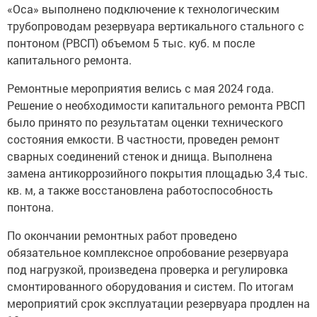
«Оса» выполнено подключение к технологическим
трубопроводам резервуара вертикального стального с
понтоном (РВСП) объемом 5 тыс. куб. м после
капитального ремонта.
Ремонтные мероприятия велись с мая 2024 года.
Решение о необходимости капитального ремонта РВСП
было принято по результатам оценки технического
состояния емкости. В частности, проведен ремонт
сварных соединений стенок и днища. Выполнена
замена антикоррозийного покрытия площадью 3,4 тыс.
кв. м, а также восстановлена работоспособность
понтона.
По окончании ремонтных работ проведено
обязательное комплексное опробование резервуара
под нагрузкой, произведена проверка и регулировка
смонтированного оборудования и систем. По итогам
мероприятий срок эксплуатации резервуара продлен на