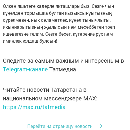
Өлкән яшьтәге кадерле якташларыбыз! Сезгә чын
күңелдән тормышка булган кызык­сынуыгызның
сүрелмәвен, нык сәламәтлек, күңел тынычлыгы,
якыннарыгызның җылысын һәм мәхәббәтен тоеп
яшәвегезне телим. Сезгә бәхет, күтәренке рух һәм
иминлек юлдаш булсын!
Следите за самым важным и интересным в
Telegram-канале
Татмедиа
Читайте новости Татарстана в
национальном мессенджере MАХ:
https://max.ru/tatmedia
Перейти на страницу новости