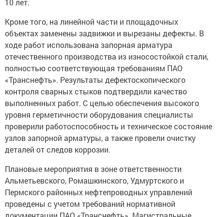
10 лет.
Кроме того, на линейной части и площадочных
объектах заменены задвижки и вырезаны дефекты. В
ходе работ использована запорная арматура
отечественного производства из износостойкой стали,
полностью соответствующая требованиям ПАО
«Транснефть». Результаты дефектоскопического
контроля сварных стыков подтвердили качество
выполненных работ. С целью обеспечения высокого
уровня герметичности оборудования специалисты
проверили работоспособность и техническое состояние
узлов запорной арматуры, а также провели очистку
деталей от следов коррозии.
Плановые мероприятия в зоне ответственности
Альметьевского, Ромашкинского, Удмуртского и
Пермского районных нефтепроводных управлений
проведены с учетом требований нормативной
документации ПАО «Транснефть». Магистральные