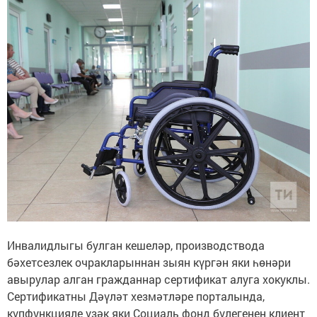
Инвалидлыгы булган кешеләр, производствода
бәхетсезлек очракларыннан зыян күргән яки һөнәри
авырулар алган гражданнар сертификат алуга хокуклы.
Сертификатны Дәүләт хезмәтләре порталында,
күпфункцияле үзәк яки Социаль фонд бүлегенең клиент