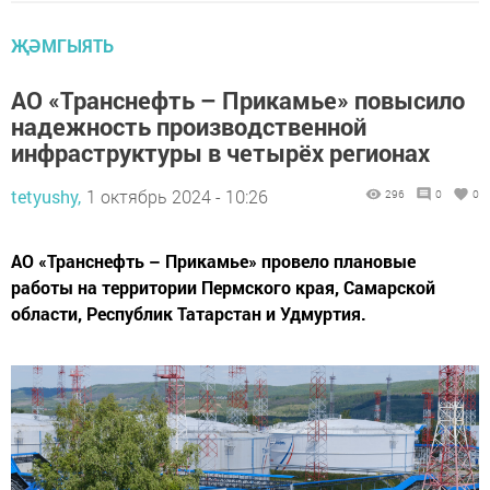
ҖӘМГЫЯТЬ
АО «Транснефть – Прикамье» повысило
надежность производственной
инфраструктуры в четырёх регионах
tetyushy,
1 октябрь 2024 - 10:26
296
0
0
АО «Транснефть – Прикамье» провело плановые
работы на территории Пермского края, Самарской
области, Республик Татарстан и Удмуртия.