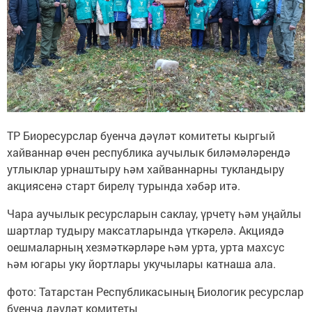
ТР Биоресурслар буенча дәүләт комитеты кыргый
хайваннар өчен республика аучылык биләмәләрендә
утлыклар урнаштыру һәм хайваннарны тукландыру
акциясенә старт бирелү турында хәбәр итә.
Чара аучылык ресурсларын саклау, үрчетү һәм уңайлы
шартлар тудыру максатларында үткәрелә. Акциядә
оешмаларның хезмәткәрләре һәм урта, урта махсус
һәм югары уку йортлары укучылары катнаша ала.
фото: Татарстан Республикасының Биологик ресурслар
буенча дәүләт комитеты