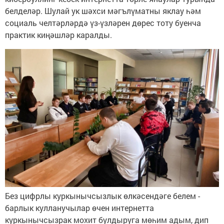
белделәр. Шулай ук шәхси мәгълүматны яклау һәм
социаль челтәрләрдә үз-үзләрен дөрес тоту буенча
практик киңәшләр каралды.
Без цифрлы куркынычсызлык өлкәсендәге белем -
барлык кулланучылар өчен интернетта
куркынычсызрак мохит булдыруга мөһим адым, дип