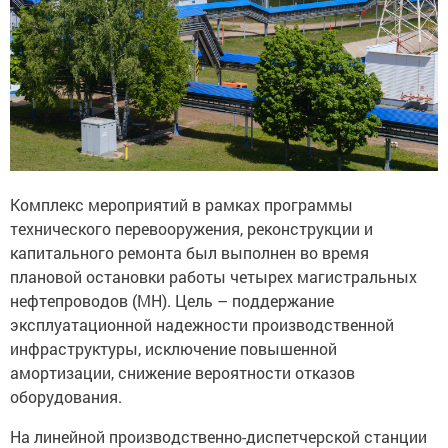
Комплекс мероприятий в рамках программы
технического перевооружения, реконструкции и
капитального ремонта был выполнен во время
плановой остановки работы четырех магистральных
нефтепроводов (МН). Цель – поддержание
эксплуатационной надежности производственной
инфраструктуры, исключение повышенной
амортизации, снижение вероятности отказов
оборудования.
На линейной производственно-диспетчерской станции