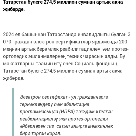
Татарстан бүлеге 274,5 миллион сумнан артык акча
җибәрде.
2024 ел башыннан Татарстанда инвалидлыгы булган 3
070 граждан электрон сертификатлар ярдәмендә 200
меңнән артык берәмлек реабилитацияләү һәм протез-
ортопедик эшләнмәләрнең техник чарасын алды. Бу
максатларны тәэмин итү өчен Социаль фондның
Татарстан бүлеге 274,5 миллион сумнан артык акча
җибәрде.
Электрон сертификат - ул гражданнарга
тернәкләндерү һәм абилитация
программасында (ИПРА) тәкъдим ителгән
реабилитацияләү яки протез-ортопедия
әйберләрен тиз сатып алырга мөмкинлек
бирә торган корал.