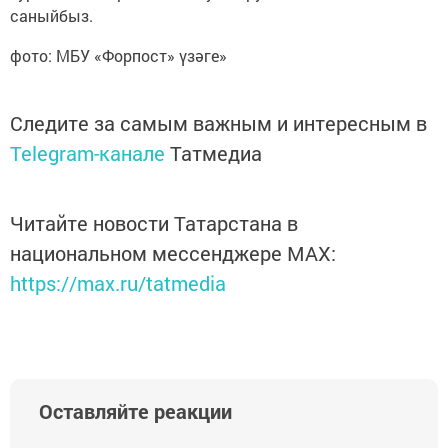
саныйбыз.
фото: МБУ «Форпост» үзәге»
Следите за самым важным и интересным в
Telegram-канале
Татмедиа
Читайте новости Татарстана в
национальном мессенджере MАХ:
https://max.ru/tatmedia
Оставляйте реакции