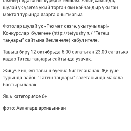
сезнең педагогны күрергә телибез. Аның хакында,
шулай ук үзегез укый торган яки кайчандыр укыган
мәктәп турында язарга онытмагыз.
Фотолар шулай ук «Рәхмәт сезгә, укытучылар!»
Конкурслар бүлегенә (http://tetyushy.ru/ “Тәтеш
таңнары” сайтына йөкләнелә) кабул ителә.
Тавыш бирү 12 октябрьдә 6.00 сәгатьтән 23.00 сәгатькә
кадәр Тәтеш таңнары сайтында узачак.
Җиңүче иң күп тавыш буенча билгеләнәчәк. Җиңүче
турында район “Тәтеш таңнары” газетасында мәкалә
бастырылачак.
Яшь категориясе 6+
фото: Авангард архивыннан