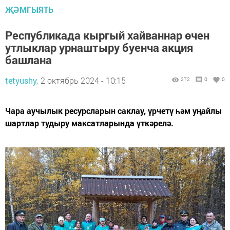
ҖӘМГЫЯТЬ
Республикада кыргый хайваннар өчен
утлыклар урнаштыру буенча акция
башлана
tetyushy,
2 октябрь 2024 - 10:15
272
0
0
Чара аучылык ресурсларын саклау, үрчетү һәм уңайлы
шартлар тудыру максатларында үткәрелә.