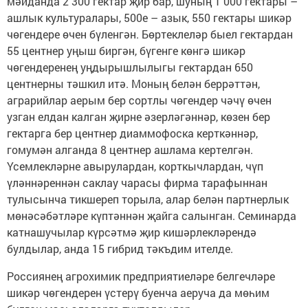
мәйданда 2 300 гектар җир бар, шуның 1 000 гектары –
ашлык культуралары, 500е – азык, 550 гектары шикәр
чөгендере өчен бүленгән. Бөртеклеләр быел гектардан
55 центнер уңыш биргән, бүгенге көнгә шикәр
чөгендеренең уңдырышлылыгы гектардан 650
центнерны тәшкил итә. Моның белән беррәттән,
аграрийлар аерым бер сортлы чөгендер чәчү өчен
узган елдан калган җирне әзерләгәннәр, көзен бер
гектарга бер центнер диаммофос­ка керткәннәр,
гомумән алганда 8 центнер ашлама кертелгән.
Үсемлекләрне авырулардан, корткычлардан, чүп
үләннәреннән сак­лау чарасы фирма тарафыннан
тулысынча тикшереп торыла, алар белән партнерлык
мөнәсәбәтләре күптәннән җайга салынган. Семинарда
катнашучылар күрсәтмә җир кишәрлекләрендә
булдылар, анда 15 гибрид тәкъдим ителде.
Россиянең агрохимик предприя­тиеләре белгеч­ләре
шикәр чөгенде­рен үстерү буенча аеруча да мөһим