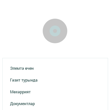
Элемтә өчен
Гәзит турында
Мөхәррият
Документлар