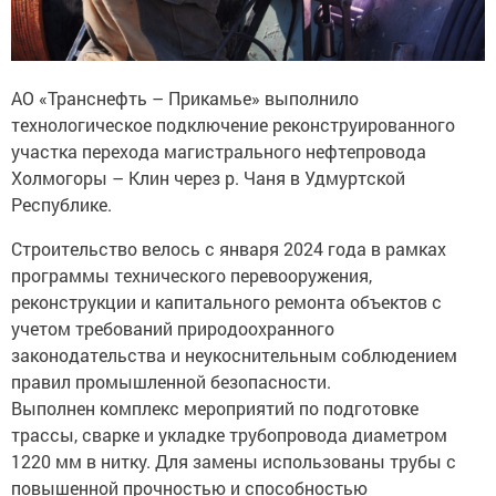
АО «Транснефть – Прикамье» выполнило
технологическое подключение реконструированного
участка перехода магистрального нефтепровода
Холмогоры – Клин через р. Чаня в Удмуртской
Республике.
Строительство велось c января 2024 года в рамках
программы технического перевооружения,
реконструкции и капитального ремонта объектов с
учетом требований природоохранного
законодательства и неукоснительным соблюдением
правил промышленной безопасности.
Выполнен комплекс мероприятий по подготовке
трассы, сварке и укладке трубопровода диаметром
1220 мм в нитку. Для замены использованы трубы с
повышенной прочностью и способностью