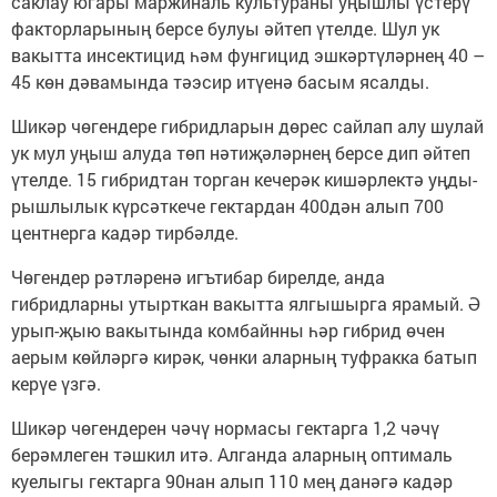
сак­лау югары мар­жиналь культураны уңышлы үстерү
факторла­рының берсе булуы әйтеп үтелде. Шул ук
вакытта инсектицид һәм фунгицид эшкәртүләрнең 40 –
45 көн дәвамында тәэсир итүенә басым ясалды.
Шикәр чөгендере гибридларын дөрес сайлап алу шулай
ук мул уңыш алуда төп нәтиҗәләрнең берсе дип әйтеп
үтелде. 15 гибридтан торган кече­рәк кишәрлектә уңды­
рышлылык күрсәткече гектардан 400дән алып 700
центнерга кадәр тирбәлде.
Чөгендер рәтләренә игътибар бирелде, анда
гибридларны утырткан вакытта ялгышырга ярамый. Ә
урып-җыю вакытында комбайнны һәр гибрид өчен
аерым көйләргә кирәк, чөнки аларның туфракка батып
керүе үзгә.
Шикәр чөгендерен чәчү нормасы гектарга 1,2 чәчү
берәмлеген тәшкил итә. Алганда аларның оптималь
куелыгы гектарга 90нан алып 110 мең данәгә кадәр