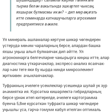
тырма белән вакытында эшкәртеп чыксаң,
яхшырак булмасмы икән? – дип мөрәҗәгать
итте семинарда катнашучыларга агрохимия
предприя­тиесе вәкиле.
Ул минераль ашламалар кертү­не шикәр чөген­дерен
үстерүдә мөһим чара­ларның берсе, алардан башка
яхшы уңыш алып булмаячак дип әйтте. Ул
агрономнарга белгечләрне чакырырга киңәш итте, алар
диагностика үткәрәчәкләр, экспресс-анализ ясаячак­
лар һәм теге яки бу кырда нинди микроэлемент
җитмәвен ­ачыклаячаклар.
Туфракның әчелеге үсем­лек­ләр үсешендә шулай ук зур
әһә­мияткә ия. Күрсәтмә кишәр­лектә гибридларның
берсе үрнәк итеп китерелде, әчелеге картограмма
буенча 5,8не күрсәткән туфракта шикәр чөгендере
уңышлы үсә, гәрчә гомуми кабул ителгән оптималь