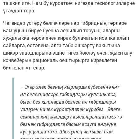
тәшкил итә. Һәм бу күрсәткеч нигездә технологияләрне
үтәүдән тора.
Чөгендер үстерү белгеч­ләре һәр гибридның төрләре
һәм уңыш бирүе буенча аерылып торуын, аларны
хуҗалыкка нәрсә өчен кирәк булачагын исәпкә алып
сайларга, өстәвенә, алга таба эшкәртү вакытына
шикәр заводларына эшне тигез йөкләү өчен, җыеп алу
конвейерын рациональ оештырырга кирәклеген
билгеләп үттеләр.
– Әгәр элек безнең кырларда күбесенчә чит
ил селекцияләре гибридлары кулланылса,
быел без кырларда безнең ил гиб­ридлары
үзләрен ничек күр­сәтүләрен күрәбез. Әлеге
семи­нар киң җәелдерү кысаларында нәкъ тә
безнең гибридларга басым ясауга өндәүне
күз уңында тота. Шикәрнең чыгышы һәм
татлы тамыразыкларның өем­нәрдә