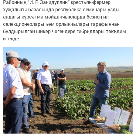
Районның “И. Р. Заһидуллин” крестьян-фермер
хуҗалыгы базасында республика семинары узды,
андагы күрсәтмә мәйданчыкларда безнең ил
селекционерлары һәм орлыкчылары тарафыннан
булдырылган шикәр чөгендере гибридлары тәкъдим
ителде.