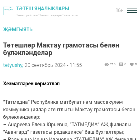
ТӘТЕШ ЯҢАЛЫКЛАРЫ
16+
Тәтеш районы "Тәтеш таңнары" газетасы
ҖӘМГЫЯТЬ
Тәтешләр Мактау грамотасы белән
бүләкләнделәр
tetyushy,
20 сентябрь 2024 - 11:55
210
0
0
Хезмәтләрен хөрмәтләп.
“Татмедиа” Республика мат­бугат һәм массакүләм
коммуни­кацияләр агентлыгы Мактау грамотасы белән
бүләкләнделәр:
– Андреева Елена Юрьевна, “ТАТ­МЕДИА” АҖ филиалы
“Авангард” газетасы редакциясе” баш ­бухгалтеры;
– Радушина Ирина Ивановна, ­“ТАТ­МЕ­ДИА” АҖ филиалы