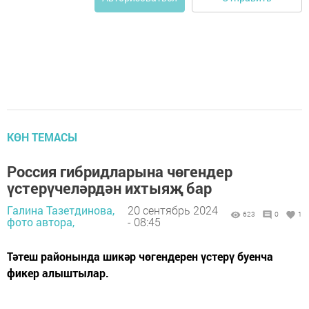
КӨН ТЕМАСЫ
Россия гибридларына чөгендер
үстерүчеләрдән ихтыяҗ бар
Галина Тазетдинова,
20 сентябрь 2024
623
0
1
фото автора,
- 08:45
Тәтеш районында шикәр чөгендерен үстерү буенча
фикер алыштылар.