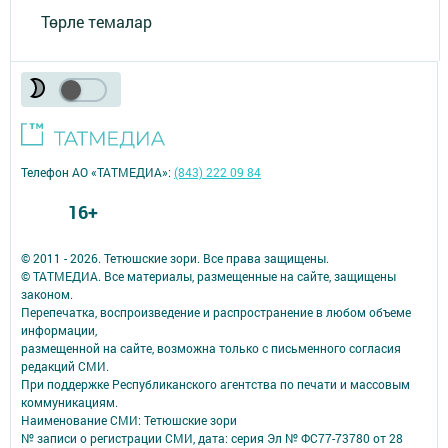
Төрле темалар
Телефон АО «ТАТМЕДИА»:
(843) 222 09 84
16+
© 2011 - 2026. Тетюшские зори. Все права защищены.
© ТАТМЕДИА. Все материалы, размещенные на сайте, защищены
законом.
Перепечатка, воспроизведение и распространение в любом объеме
информации,
размещенной на сайте, возможна только с письменного согласия
редакций СМИ.
При поддержке Республиканского агентства по печати и массовым
коммуникациям.
Наименование СМИ: Тетюшские зори
№ записи о регистрации СМИ, дата: серия Эл № ФС77-73780 от 28