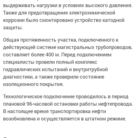
выдерживать нагрузки в условиях высокого давления.
Также для предотвращения электрохимической
коррозии было смонтировано устройство катодной
защиты.
Общая протяженность участка, подключенного к
действующей системе магистральных трубопроводов,
составляет более 400 м. Перед подключением
специалисты провели полный комплекс
гидравлических испытаний и внутритрубной
диагностики, а также проверили состояние
изоляционного покрытия.
Технологическое подключение проводилось в период
плановой 96-часовой остановки работы нефтепровода.
В настоящее время транспортировка нефти
возобновлена и осуществляется в штатном режиме.