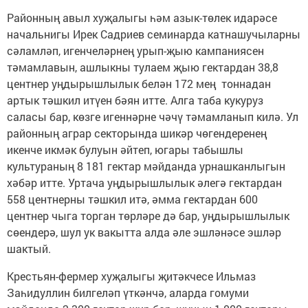
Районның авыл ху­җа­лыгы һәм азык-төлек идарәсе
начальнигы Ирек Садриев семинарда катнашучыларны
сәламләп, игенчеләрнең урып-җыю кампаниясен
тәмамлавын, ашлыкны тулаем җыю гектардан 38,8
центнер уңдырышлылык белән 172 мең тоннадан
артык тәшкил итүен бәян итте. Алга таба кукуруз
саласы бар, көзге игеннәрне чәчү тәмамланып килә. Ул
районның аграр секторында шикәр чөгендеренең
икенче икмәк булуын әйтеп, югары табышлы
культураның 8 181 гектар мәйданда урнашканлыгын
хәбәр итте. Уртача уңдырышлылык әлегә гектардан
558 центнерны тәшкил итә, әмма гектардан 600
центнер чыга торган төрләре дә бар, уңдырышлылык
сөендерә, шул ук вакытта алда әле эшләнәсе эшләр
шактый.
Крестьян-фермер хуҗа­лыгы җитәкчесе Ильмаз
Заһидуллин билгеләп үткәнчә, аларда гомуми