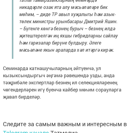
никадәрле озак ята алу мәсьәләләре бик
мөһим, – диде ТР авыл хуҗалыгы һәм азык-
төлек министры урынбасары Дмитрий Яшин.
– Бүгенге көнгә безнең бурыч – безнең илдә
җитештерелгән иң яхшы гибридларны сайлау
һәм гаризалар бирүне булдыру. Әлеге
мәсьәләне якын араларда хәл итәргә кирәк.
Семинарда катнашучыларның әйтүенчә, ул
кызыксындыргыч әңгәмә рәвешендә узды, анда
тәҗрибәле экспертлар безнең ил селекцияләренең
чөгендерләрен игү буенча кайбер мөһим сорауларга
җавап бирделәр.
Следите за самым важным и интересным в
Telegram-канале
Татмедиа