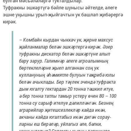
булган мәсьәләләргә тукталдылар.
Туфракны эшкәртүгә бәйле шунысы әйтелде, әлеге
эшне уңышны урып-җыйгачтын ук башлап җибәрергә
кирәк.
– Комбайн кырдан чыккач ук, җирне махсус
җайланмалар белән эшкәртергә кирәк. Әзер
туфракны дискатор белән эшкәртүне алып
бару зарур. Галимнәр әлеге агроалымның
бөр­тек­леләрне җыеп алганнан соң ук
куллануның әһәмиятле булуын тәҗрибә юлы
белән ачыклады. Бер тәүлек эчендә туфракта
дым югалту гектардан 20 тонна тәшкил итүе,
ә бер тонна татлы тамыр үстерү өчен 80 – 100
тонна су сарыф ителүе дәлилләнгән. Безнең
аграрийлар җи­теш­сезлекләр кайда икән,
акчаны кайда югалтабыз икән дигән сорау­
ларны еш бирәләр, уйлагыз әле, бәлки,
шушындадыр? Саламлы кырны тәлинкәле