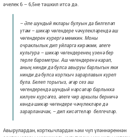
әчелек 6 – 6,5не тәшкил итсә дә.
– Әле шундый яклары булуын да билгеләп
үтәм – шикәр чөгендере чәч­үлекләрендә аш
чө­ген­дерен күрергә мөм­кин. Моны
очраклылык дип уйларга ки­рәкми, әлеге
культура – шикәр чө­гендеренең үзенә бер
төрле барометры. Аш чөгендеренә карап,
аның нинди дә булса авыруы барлыгын яки
нинди дә булса корткыч зарарлавын күреп
була. Белеп торыгыз, әгәр сез аш
чөгендерендә шундый нәрсәләр барлыкка
килүен күрсәгез, әлеге чир аркылы берничә
көндә шикәр чөгендере чәчүлекләре дә
зарарланачак, – дип кисәттеләр белгечләр.
Авырулардан, корткычлардан һәм чүп үләннә­реннән