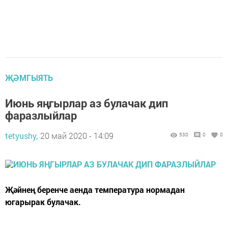
ҖӘМГЫЯТЬ
Июнь яңгырлар аз булачак дип
фаразлыйлар
tetyushy,
20 май 2020 - 14:09
530
0
0
Җәйнең беренче аенда температура нормадан
югарырак булачак.