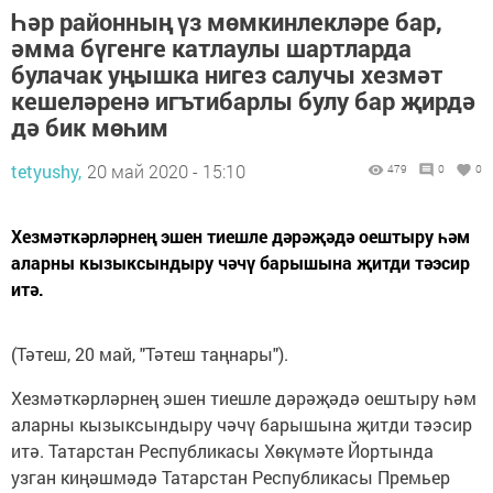
Һәр районның үз мөмкинлекләре бар,
әмма бүгенге катлаулы шартларда
булачак уңышка нигез салучы хезмәт
кешеләренә игътибарлы булу бар җирдә
дә бик мөһим
tetyushy,
20 май 2020 - 15:10
479
0
0
Хезмәткәрләрнең эшен тиешле дәрәҗәдә оештыру һәм
аларны кызыксындыру чәчү барышына җитди тәэсир
итә.
(Тәтеш, 20 май, "Тәтеш таңнары").
Хезмәткәрләрнең эшен тиешле дәрәҗәдә оештыру һәм
аларны кызыксындыру чәчү барышына җитди тәэсир
итә. Татарстан Республикасы Хөкүмәте Йортында
узган киңәшмәдә Татарстан Республикасы Премьер