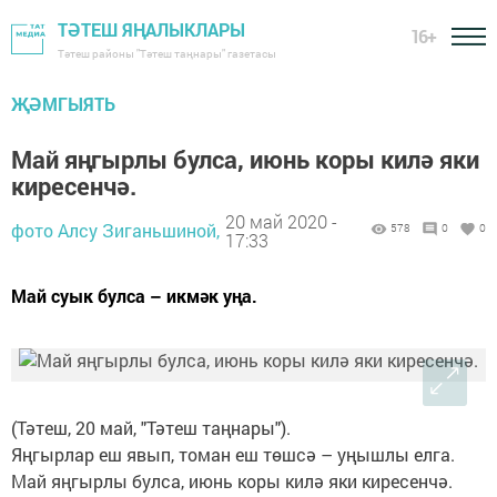
ТӘТЕШ ЯҢАЛЫКЛАРЫ
16+
Тәтеш районы "Тәтеш таңнары" газетасы
ҖӘМГЫЯТЬ
Май яңгырлы булса, июнь коры килә яки
киресенчә.
20 май 2020 -
фото Алсу Зиганьшиной,
578
0
0
17:33
Май суык булса – икмәк уңа.
(Тәтеш, 20 май, "Тәтеш таңнары").
Яңгырлар еш явып, томан еш төшсә – уңышлы елга.
Май яңгырлы булса, июнь коры килә яки киресенчә.