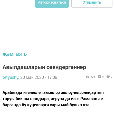
Отправить
Авторизоваться
ҖӘМГЫЯТЬ
Авылдашларын сөендергәннәр
tetyushy,
20 май 2020 - 17:08
526
0
0
Арабызда игелекле гамәлләр эшләүчеләрнең артып
торуы бик шатландыра, аеруча да изге Рамазан ае
барганда бу күңелләргә сары май булып ята.