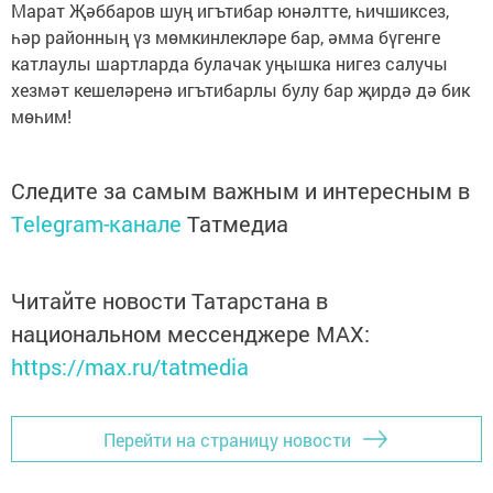
Марат Җәббаров шуң игътибар юнәлтте, һичшиксез,
һәр районның үз мөмкинлекләре бар, әмма бүгенге
катлаулы шартларда булачак уңышка нигез салучы
хезмәт кешеләренә игътибарлы булу бар җирдә дә бик
мөһим!
Следите за самым важным и интересным в
Telegram-канале
Татмедиа
Читайте новости Татарстана в
национальном мессенджере MАХ:
https://max.ru/tatmedia
Перейти на страницу новости