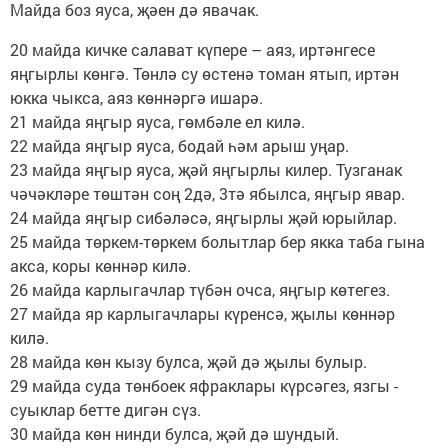
Майда боз яуса, җәен дә явачак.
20 майда кичке салават күпере – аяз, иртәнгесе
яңгырлы көнгә. Төнлә су өстенә томан ятып, иртән
юкка чыкса, аяз көннәргә ишарә.
21 майда яңгыр яуса, гөмбәле ел килә.
22 майда яңгыр яуса, бодай һәм арыш уңар.
23 майда яңгыр яуса, җәй яңгырлы килер. Тузганак
чәчәкләре төштән соң 2дә, 3тә ябылса, яңгыр явар.
24 майда яңгыр сибәләсә, яңгырлы җәй юрыйлар.
25 майда төркем-төркем болытлар бер якка таба гына
акса, коры көннәр килә.
26 майда карлыгачлар түбән очса, яңгыр көтегез.
27 майда яр карлыгачлары күренсә, җылы көннәр
килә.
28 майда көн кызу булса, җәй дә җылы булыр.
29 майда суда төнбоек яфраклары күрсәгез, язгы ­
суыклар бетте дигән сүз.
30 майда көн нинди булса, җәй дә шундый.