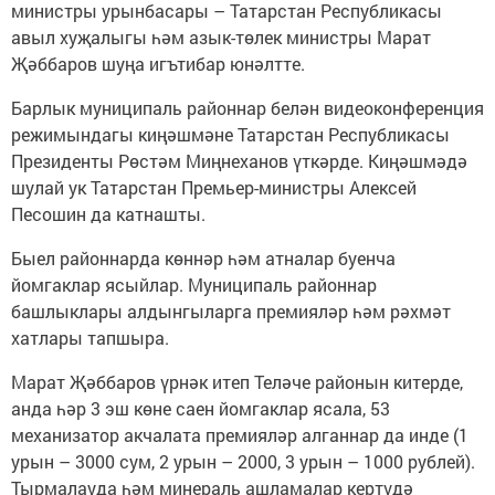
министры урынбасары – Татарстан Республикасы
авыл хуҗалыгы һәм азык-төлек министры Марат
Җәббаров шуңа игътибар юнәлтте.
Барлык муниципаль районнар белән видеоконференция
режимындагы киңәшмәне Татарстан Республикасы
Президенты Рөстәм Миңнеханов үткәрде. Киңәшмәдә
шулай ук Татарстан Премьер-министры Алексей
Песошин да катнашты.
Быел районнарда көннәр һәм атналар буенча
йомгаклар ясыйлар. Муниципаль районнар
башлыклары алдынгыларга премияләр һәм рәхмәт
хатлары тапшыра.
Марат Җәббаров үрнәк итеп Теләче районын китерде,
анда һәр 3 эш көне саен йомгаклар ясала, 53
механизатор акчалата премияләр алганнар да инде (1
урын – 3000 сум, 2 урын – 2000, 3 урын – 1000 рублей).
Тырмалауда һәм минераль ашламалар кертүдә