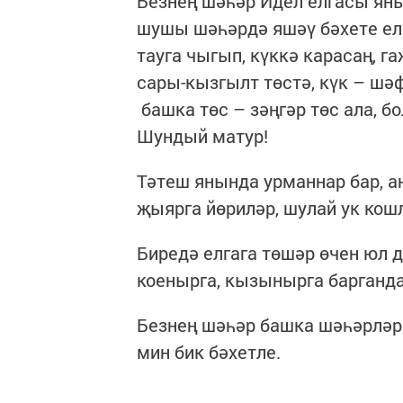
Безнең шәһәр Идел елгасы ян
шушы шәһәрдә яшәү бәхете елм
тауга чыгып, күккә карасаң, 
сары-кызгылт төстә, күк – шәф
башка төс – зәңгәр төс ала, б
Шундый матур!
Тә­теш янында урманнар бар, 
җыярга йөриләр, шулай ук кош
Биредә елгага төшәр өчен юл д
коенырга, кызынырга барганда
Безнең шәһәр башка шәһәрләрг
мин бик бәхетле.