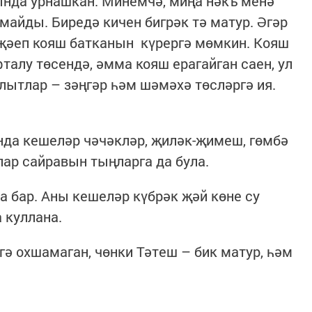
ында урнашкан. Минемчә, миңа нәкъ менә
айды. Биредә кичен бигрәк тә матур. Әгәр
гаҗәеп кояш батканын күрергә мөмкин. Кояш
талу төсендә, әмма кояш ерагайган саен, ул
олытлар – зәңгәр һәм шәмәхә төсләргә ия.
анда кешеләр чәчәкләр, җиләк-җимеш, гөмбә
лар сайравын тыңларга да була.
а бар. Аны кешеләр күбрәк җәй көне су
 куллана.
ә охшамаган, чөнки Тәтеш – бик ­матур, һәм