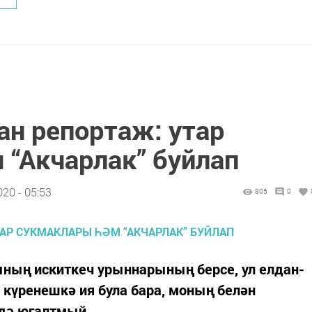
ан репортаж: утар
 “Акчарлак” буйлап
20 - 05:53
805
0
ының искиткеч урыннарының берсе, ул елдан-
күренешкә ия була бара, моның белән
 дә югалтмый.