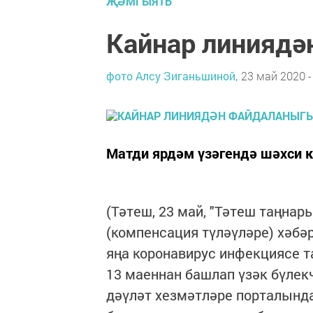
ҖӘМГЫЯТЬ
Кайнар линиядә
фото Алсу Зиганьшиной,
23 май 2020 -
Матди ярдәм үзәгендә шәхси к
(Тәтеш, 23 май, "Тәтеш таңнар
(компенсация түләүләре) хәбә
яңа коронавирус инфекциясе т
13 маеннан башлап үзәк бүлек
дәүләт хезмәтләре порталында