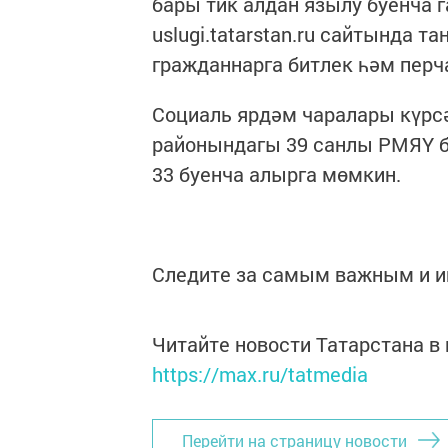
бары тик алдан язылу буенча 
uslugi.tatarstan.ru сайтында
гражданнарга ­битлек һәм перч
Социаль ярдәм чаралары күрс
районындагы 39 санлы РМЯҮ бү
33 буенча алырга мөмкин.
Следите за самым важным и 
Читайте новости Татарстана 
https://max.ru/tatmedia
Перейти на страницу новости