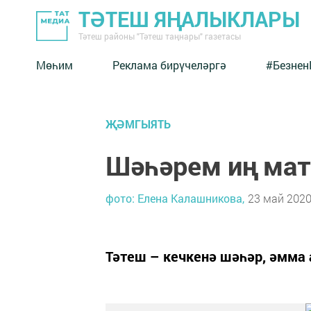
ТӘТЕШ ЯҢАЛЫКЛАРЫ
Тәтеш районы "Тәтеш таңнары" газетасы
Мөһим
Реклама бирүчеләргә
#Безнен
ҖӘМГЫЯТЬ
Шәһәрем иң ма
фото: Елена Калашникова,
23 май 2020 
Тәтеш – кечкенә шәһәр, әмма 