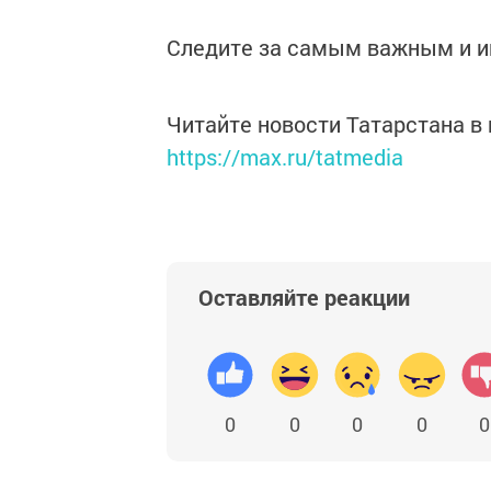
Следите за самым важным и 
Читайте новости Татарстана 
https://max.ru/tatmedia
Оставляйте реакции
0
0
0
0
0