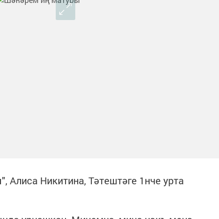
ы", Алиса Никитина, Тәтештәге 1нче урта