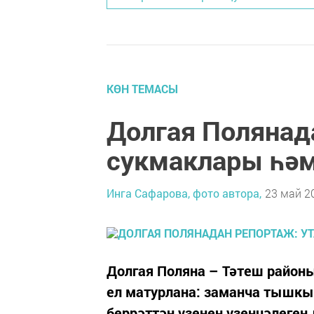
КӨН ТЕМАСЫ
Долгая Полянад
сукмаклары һәм
Инга Сафарова, фото автора,
23 май 20
Долгая Поляна – Тәтеш район
ел матурлана: заманча тышкы 
беррәттән үзенең үзенчәлеген