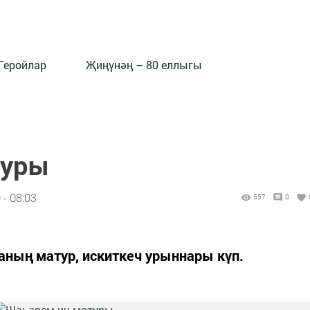
Геройлар
Җиңүнәң – 80 еллыгы
туры
- 08:03
557
0
аның матур, искиткеч урыннары күп.