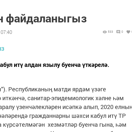
н файдаланыгыз
 07:40
533
0
абул итү алдан язылу буенча үткәрелә.
ы"). Республиканың матди ярдәм үзәге
р иткәнчә, санитар-эпидемиологик хәлне һәм
аралу үзенчәлекләрен исәпкә алып, 2020 елны
чәләрендә гражданнарны шәхси кабул итү ТР
 күрсәтелмәгән хезмәтләр буенча гына, һәм