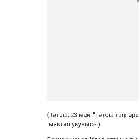
(Тәтеш, 23 май, "Тәтеш таңнар
мәктәп укучысы).