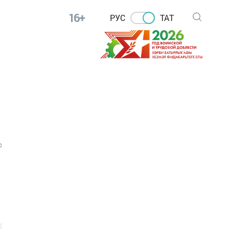
16+
РУС
ТАТ
0