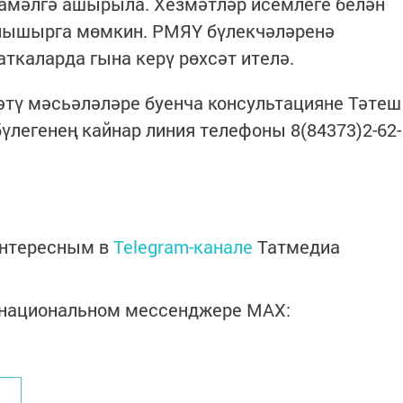
гамәлгә ашырыла. Хезмәтләр исем­леге белән
 танышырга мөмкин. РМЯҮ бүлекчәләренә
аткаларда гына керү рөхсәт ителә.
әтү мәсьәләләре буенча консультацияне Тәтеш
легенең кайнар линия телефоны 8(84373)2-62-
интересным в
Telegram-канале
Татмедиа
в национальном мессенджере MАХ: