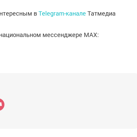
интересным в
Telegram-канале
Татмедиа
в национальном мессенджере MАХ: